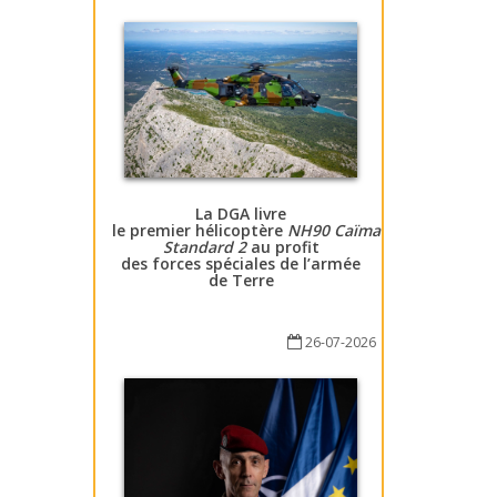
La DGA livre
le premier hélicoptère
NH90 Caïman
Standard 2
au profit
des forces spéciales de l’armée
de Terre
26-07-2026