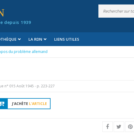
N
e depuis 1939
IOTHÈQUE
LA RDN
LIENS UTILES
opos du problème allemand
ue n° 015 Août 1945
- p. 223-227
J'ACHÈTE
L'ARTICLE