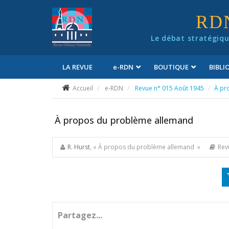
Panneau de gestion des cookies
RD
Le débat stratégiqu
LA REVUE
e
-RDN
BOUTIQUE
BIBL
Conditions générales de vente
Accueil
e-RDN
Revue n° 015 Août 1945
À pr
À propos du problème allemand
R. Hurst
, « À propos du problème allemand »
Rev
Partagez...