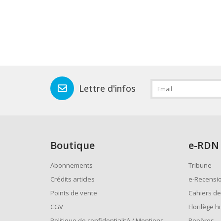
Lettre d'infos
Boutique
e
-RDN
Abonnements
Tribune
Crédits articles
e-Recensi
Points de vente
Cahiers de
CGV
Florilège h
Politique de confidentialité / Mentions
Repères