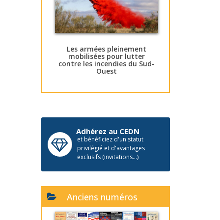
Les armées pleinement
mobilisées pour lutter
contre les incendies du Sud-
Ouest
Adhérez au CEDN
et bénéficiez d'un statut
privilégié et d'avantages
exclusifs (invitations...)
Anciens numéros