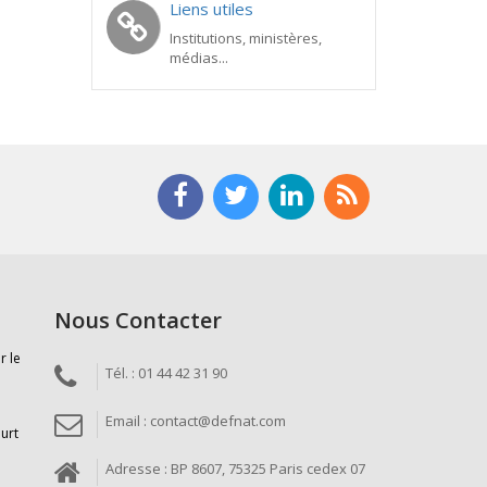
Liens utiles
Institutions, ministères,
médias...
Nous Contacter
r le
Tél. : 01 44 42 31 90
Email : contact@defnat.com
ourt
Adresse : BP 8607, 75325 Paris cedex 07