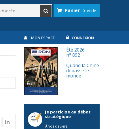
Panier
- 0 article
MON ESPACE
CONNEXION
Été 2026
n° 892
Quand la Chine
dépasse le
monde
Je participe au débat
stratégique
À vos claviers,