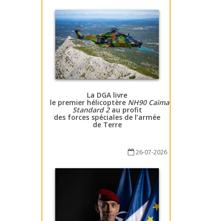
La DGA livre
le premier hélicoptère
NH90 Caïman
Standard 2
au profit
des forces spéciales de l’armée
de Terre
26-07-2026