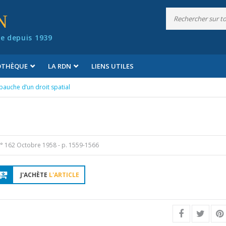
N
e depuis 1939
IOTHÈQUE
LA RDN
LIENS UTILES
bauche d’un droit spatial
° 162 Octobre 1958
- p. 1559-1566
J'ACHÈTE
L'ARTICLE