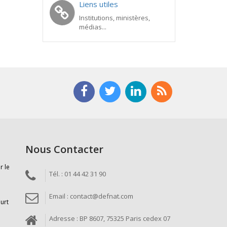
Liens utiles
Institutions, ministères,
médias...
Nous Contacter
r le
Tél. : 01 44 42 31 90
Email : contact@defnat.com
ourt
Adresse : BP 8607, 75325 Paris cedex 07