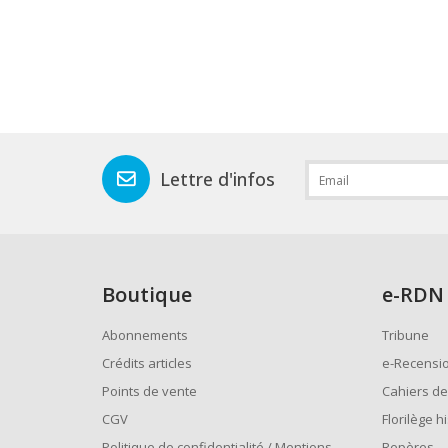
Lettre d'infos
Boutique
e
-RDN
Abonnements
Tribune
Crédits articles
e-Recensi
Points de vente
Cahiers de
CGV
Florilège h
Politique de confidentialité / Mentions
Repères