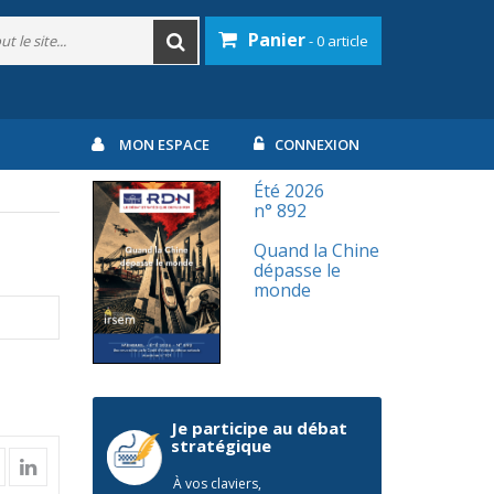
Panier
- 0 article
MON ESPACE
CONNEXION
Été 2026
n° 892
Quand la Chine
dépasse le
monde
Je participe au débat
stratégique
À vos claviers,