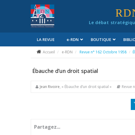
Panneau de gestion des cookies
RD
Le débat stratégiqu
LA REVUE
e
-RDN
BOUTIQUE
BIBL
Conditions générales de vente
Accueil
e-RDN
Revue n° 162 Octobre 1958
É
Ébauche d’un droit spatial
Jean Rivoire
, « Ébauche d’un droit spatial »
Revue n
Partagez...