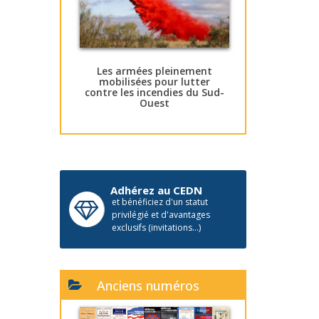
Les armées pleinement
mobilisées pour lutter
contre les incendies du Sud-
Ouest
Adhérez au CEDN
et bénéficiez d'un statut
privilégié et d'avantages
exclusifs (invitations...)
Anciens numéros