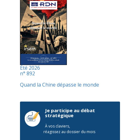
Été 2026
n° 892
Quand la Chine dépasse le monde
Je participe au débat
stratégique
À vos claviers,
réagissez au dossier du mois