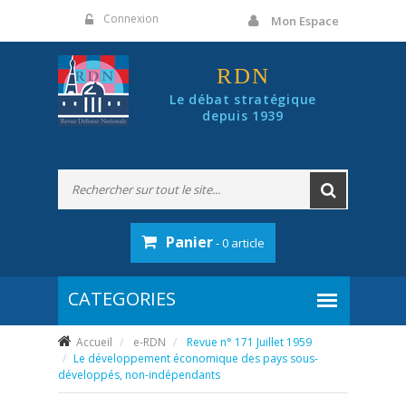
Panneau de gestion des cookies
Connexion
Mon Espace
RDN
Le débat stratégique
depuis 1939
Panier
- 0 article
Accueil
e-RDN
Revue n° 171 Juillet 1959
Le développement économique des pays sous-
développés, non-indépendants