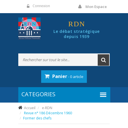
Panneau de gestion des cookies
Connexion
Mon Espace
RDN
Le débat stratégique
depuis 1939
Panier
- 0 article
Accueil
e-RDN
Revue n° 186 Décembre 1960
Former des chefs