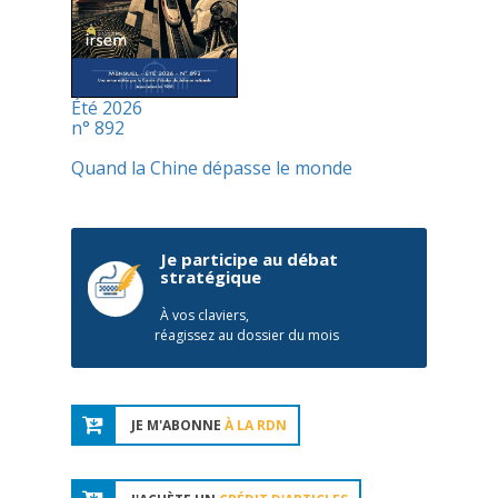
Été 2026
n° 892
Quand la Chine dépasse le monde
Je participe au débat
stratégique
À vos claviers,
réagissez au dossier du mois
JE M'ABONNE
À LA RDN