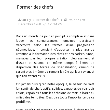
Former des chefs
Paul Ély
, « Former des chefs »
Revue n° 186
Décembre 1960
- p. 1913-1922
Dans un monde de jour en jour plus complexe et dans
lequel les connaissances humaines paraissent
s’accroître selon les termes d’une progression
géométrique, il convient d’apporter la plus grande
attention à la formation des chefs et des cadres. Sinon,
menacés par leur propre création d’écrasement et
d’usure et soumis en même temps à l’effet de
dispersion des forces de spécialisation, ceux-ci ne
seront plus à même de remplir le rôle qui leur revient et
que l’on attend d’eux.
Or, jamais plus qu’en notre époque, le besoin ne s’est
fait sentir de chefs actifs, solides, capables de voir clair
et loin, capables à tous les échelons de tenir la barre au
milieu des tempêtes. C’est dire toute l’importance de ce
problème.
Aussi paraît-il nécessaire de s’attacher à dégager les