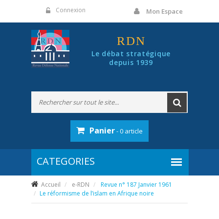
Panneau de gestion des cookies
Connexion
Mon Espace
RDN
Le débat stratégique
depuis 1939
Panier
- 0 article
Accueil
e-RDN
Revue n° 187 Janvier 1961
Le réformisme de l’islam en Afrique noire