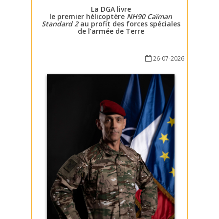
La DGA livre
le premier hélicoptère
NH90 Caïman
Standard 2
au profit des forces spéciales
de l’armée de Terre
26-07-2026