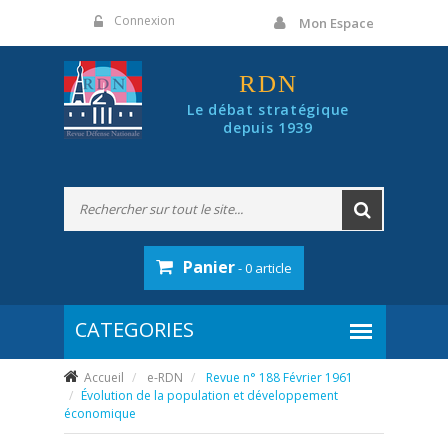
Panneau de gestion des cookies
Connexion
Mon Espace
RDN
Le débat stratégique
depuis 1939
Panier
- 0 article
Accueil
e-RDN
Revue n° 188 Février 1961
Évolution de la population et développement
économique