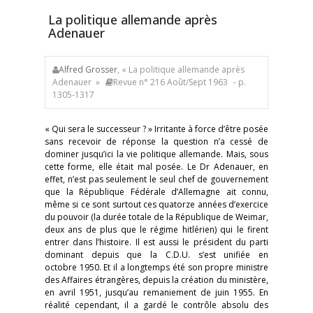
La politique allemande après
Adenauer
Alfred Grosser
, « La politique allemande après
Adenauer »
Revue n° 216 Août/Sept 1963
- p.
1305-1317
« Qui sera le successeur ? » Irritante à force d’être posée
sans recevoir de réponse la question n’a cessé de
dominer jusqu’ici la vie politique allemande. Mais, sous
cette forme, elle était mal posée. Le Dr Adenauer, en
effet, n’est pas seulement le seul chef de gouvernement
que la République Fédérale d’Allemagne ait connu,
même si ce sont surtout ces quatorze années d’exercice
du pouvoir (la durée totale de la République de Weimar,
deux ans de plus que le régime hitlérien) qui le firent
entrer dans l’histoire. Il est aussi le président du parti
dominant depuis que la C.D.U. s’est unifiée en
octobre 1950. Et il a longtemps été son propre ministre
des Affaires étrangères, depuis la création du ministère,
en avril 1951, jusqu’au remaniement de juin 1955. En
réalité cependant, il a gardé le contrôle absolu des