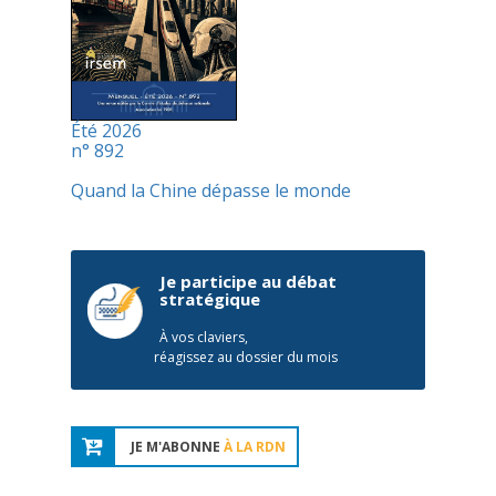
Été 2026
n° 892
Quand la Chine dépasse le monde
Je participe au débat
stratégique
À vos claviers,
réagissez au dossier du mois
JE M'ABONNE
À LA RDN