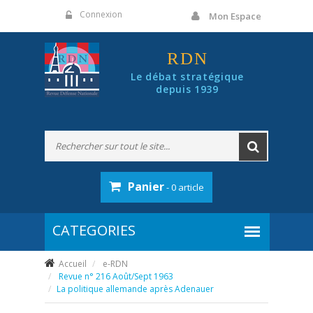
Panneau de gestion des cookies
Connexion
Mon Espace
RDN
Le débat stratégique
depuis 1939
Panier
- 0 article
Accueil
e-RDN
Revue n° 216 Août/Sept 1963
La politique allemande après Adenauer