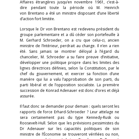
Affaires étrangères jusqu’en novembre 1961, c’est-à-
dire pendant toute la période où M. Heinrich
von Brentano a été un ministre disposant d’une liberté
d’action fort limitée.
Lorsque le Dr von Brentano est redevenu président du
groupe parlementaire et a dû céder son portefeuille à
M. Gerhard Schroeder, on a cru que celui-ci, ancien
ministre de l’Intérieur, perdrait au change. Il n’en a rien
été. Sans jamais se montrer déloyal à l’égard du
chancelier, M. Schroeder a su faire preuve d’initiative,
développer une politique propre dans les limites des
lignes directrices définies, selon la Constitution, par le
chef du gouvernement, et exercer sa fonction d’une
manière qui lui a valu l’approbation de son parti, du
parti libéral et de l’opposition socialiste. La première
succession de Konrad Adenauer est donc d’ores et déjà
assurée.
Il faut donc se demander pour demain : quels seront les
rapports de force Erhard-Schroeder ? Leur attelage ne
sera certainement pas du type Kennedy-Rusk ou
Roosevelt-Hull. Selon que les prévisions pessimistes du
Dr Adenauer sur les capacités politiques de son
ministre de l’Économie se trouveront vérifiées ou non,