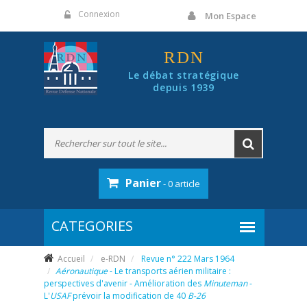
Panneau de gestion des cookies
Connexion
Mon Espace
RDN
Le débat stratégique
depuis 1939
Panier
- 0 article
Accueil
e-RDN
Revue n° 222 Mars 1964
Aéronautique
- Le transports aérien militaire :
perspectives d'avenir - Amélioration des
Minuteman
-
L'
USAF
prévoir la modification de 40
B-26