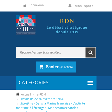
Panneau de gestion des cookies
Connexion
Mon Espace
RDN
Le débat stratégique
depuis 1939
Panier
- 0 article
Accueil
e-RDN
Revue n° 229 Novembre 1964
Maritime
- Dans la Marine française - L'activité
maritime à l'étranger - Marines marchandes