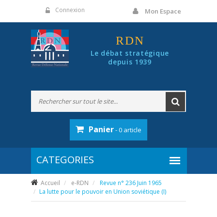
Panneau de gestion des cookies
Connexion
Mon Espace
RDN
Le débat stratégique
depuis 1939
Panier
- 0 article
Accueil
e-RDN
Revue n° 236 Juin 1965
La lutte pour le pouvoir en Union soviétique (I)