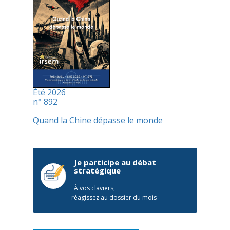
Été 2026
n° 892
Quand la Chine dépasse le monde
Je participe au débat
stratégique
À vos claviers,
réagissez au dossier du mois