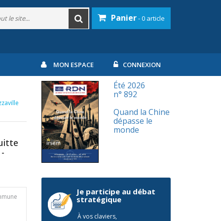
Panier
- 0 article
MON ESPACE
CONNEXION
Été 2026
n° 892
zaville
Quand la Chine
dépasse le
monde
uitte
 -
Je participe au débat
commune
stratégique
À vos claviers,