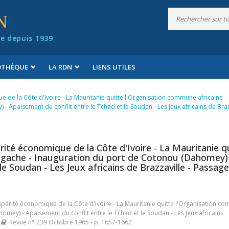
N
e depuis 1939
IOTHÈQUE
LA RDN
LIENS UTILES
ue de la Côte d'Ivoire - La Mauritanie quitte l'Organisation commune africaine
 Apaisement du conflit entre le Tchad et le Soudan - Les Jeux africains de Braz
érité économique de la Côte d'Ivoire - La Mauritanie q
lgache - Inauguration du port de Cotonou (Dahomey)
e Soudan - Les Jeux africains de Brazzaville - Passage
rospérité économique de la Côte d'Ivoire - La Mauritanie quitte l'Organisation 
omey) - Apaisement du conflit entre le Tchad et le Soudan - Les Jeux africains
Revue n° 239 Octobre 1965
- p. 1657-1662