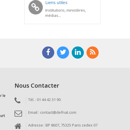
Liens utiles
Institutions, ministères,
médias...
Nous Contacter
r le
Tél. : 01 44 42 31 90
Email : contact@defnat.com
ourt
Adresse : BP 8607, 75325 Paris cedex 07