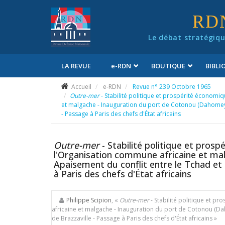
Panneau de gestion des cookies
RD
Le débat stratégiqu
LA REVUE
e
-RDN
BOUTIQUE
BIBL
Conditions générales de vente
Accueil
e-RDN
Revue n° 239 Octobre 1965
Outre-mer
- Stabilité politique et prospérité économiq
et malgache - Inauguration du port de Cotonou (Dahomey) -
- Passage à Paris des chefs d'État africains
Outre-mer
- Stabilité politique et prosp
l'Organisation commune africaine et ma
Apaisement du conflit entre le Tchad et l
à Paris des chefs d'État africains
Philippe Scipion
, «
Outre-mer
- Stabilité politique et p
africaine et malgache - Inauguration du port de Cotonou (Dah
de Brazzaville - Passage à Paris des chefs d'État africains »