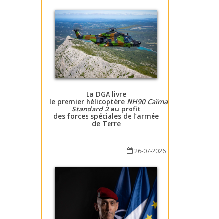
La DGA livre
le premier hélicoptère
NH90 Caïman
Standard 2
au profit
des forces spéciales de l’armée
de Terre
26-07-2026