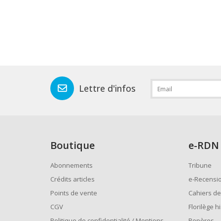
Lettre d'infos
Boutique
e
-RDN
Abonnements
Tribune
Crédits articles
e-Recensi
Points de vente
Cahiers de
CGV
Florilège h
Politique de confidentialité / Mentions
Repères