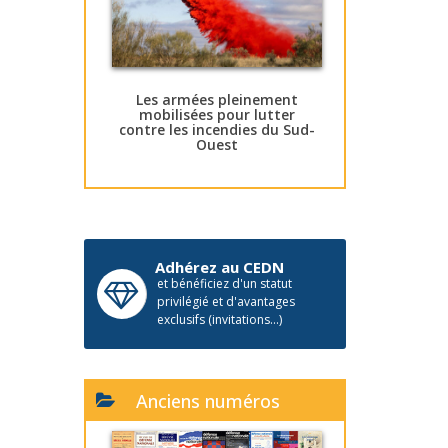
Les armées pleinement
mobilisées pour lutter
contre les incendies du Sud-
Ouest
Adhérez au CEDN
et bénéficiez d'un statut
privilégié et d'avantages
exclusifs (invitations...)
Anciens numéros