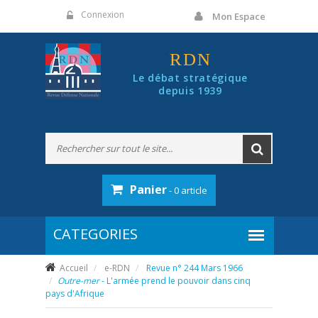
Panneau de gestion des cookies
Connexion
Mon Espace
RDN
Le débat stratégique
depuis 1939
Panier
- 0 article
Accueil
e-RDN
Revue n° 244 Mars 1966
Outre-mer
- L'armée prend le pouvoir dans cinq
pays d'Afrique