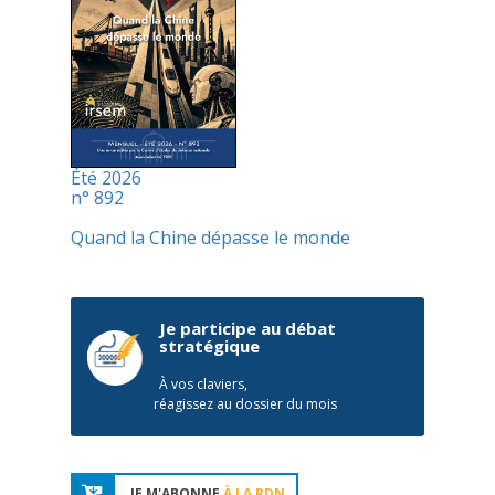
Été 2026
n° 892
Quand la Chine dépasse le monde
Je participe au débat
stratégique
À vos claviers,
réagissez au dossier du mois
JE M'ABONNE
À LA RDN