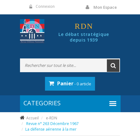
Panneau de gestion des cookies
Connexion
Mon Espace
RDN
Le débat stratégique
depuis 1939
Panier
- 0 article
Accueil
e-RDN
Revue n° 263 Décembre 1967
La défense aérienne à la mer