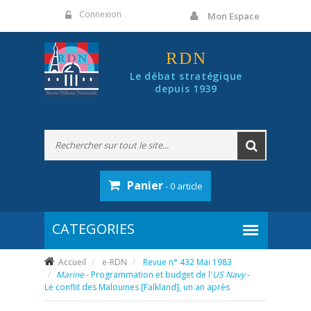
Panneau de gestion des cookies
Connexion
Mon Espace
RDN
Le débat stratégique
depuis 1939
Panier
- 0 article
Accueil
e-RDN
Revue n° 432 Mai 1983
Marine
- Programmation et budget de l'
US Navy
-
Le conflit des Malouines [Falkland], un an après