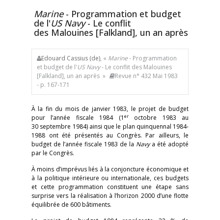
Marine
- Programmation et budget
de l'
US Navy
- Le conflit
des Malouines [Falkland], un an après
Edouard Cassius (de)
, «
Marine
- Programmation
et budget de l'
US Navy
- Le conflit des Malouines
[Falkland], un an après »
Revue n° 432 Mai 1983
- p. 167-171
À la fin du mois de janvier 1983, le projet de budget
er
pour l’année fiscale 1984 (1
octobre 1983 au
30 septembre 1984) ainsi que le plan quinquennal 1984-
1988 ont été présentés au Congrès. Par ailleurs, le
budget de l’année fiscale 1983 de la
Navy
a été adopté
par le Congrès.
À moins d’imprévus liés à la conjoncture économique et
à la politique intérieure ou internationale, ces budgets
et cette programmation constituent une étape sans
surprise vers la réalisation à l’horizon 2000 d’une flotte
équilibrée de 600 bâtiments.