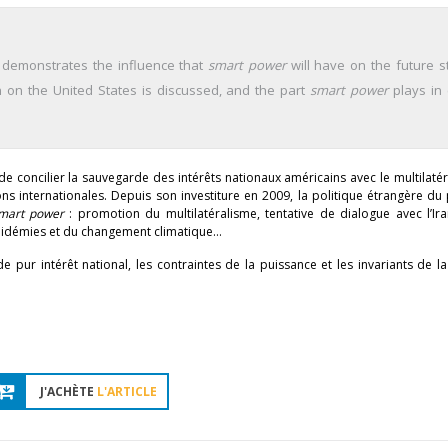
y demonstrates the influence that
smart power
will have on the future st
on on the United States is discussed, and the part
smart power
plays in 
oncilier la sauvegarde des intérêts nationaux américains avec le multilatér
ns internationales. Depuis son investiture en 2009, la politique étrangère du
mart power
: promotion du multilatéralisme, tentative de dialogue avec l’Iran
épidémies et du changement climatique…
 pur intérêt national, les contraintes de la puissance et les invariants de la
J'ACHÈTE
L'ARTICLE