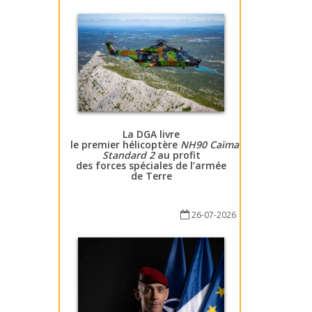
La DGA livre
le premier hélicoptère
NH90 Caïman
Standard 2
au profit
des forces spéciales de l’armée
de Terre
26-07-2026