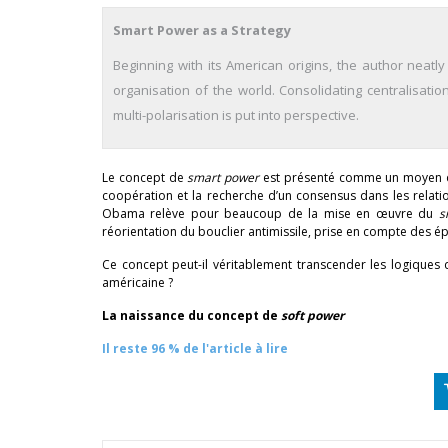
Smart Power as a Strategy
Beginning with its American origins, the author neatl
organisation of the world. Consolidating centralisati
multi-polarisation is put into perspective.
Le concept de
smart power
est présenté comme un moyen de c
coopération et la recherche d’un consensus dans les relatio
Obama relève pour beaucoup de la mise en œuvre du
s
réorientation du bouclier antimissile, prise en compte des 
Ce concept peut-il véritablement transcender les logiques de
américaine ?
La naissance du concept de
soft power
Il reste 96 % de l'article à lire