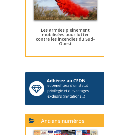
Les armées pleinement
mobilisées pour lutter
contre les incendies du Sud-
Ouest
Adhérez au CEDN
et bénéficiez d'un statut
privilégié et d'avantages
exclusifs (invitations...)
Anciens numéros