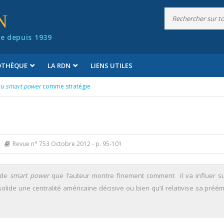
N
e depuis 1939
IOTHÈQUE
LA RDN
LIENS UTILES
Du
smart power
comme stratégie
Revue n° 753 Octobre 2012
- p. 95-101
 de
smart power
que l’auteur montre finement comment il va influer sur
solide une centralité américaine décisive ou bien qu’il relativise sa préé