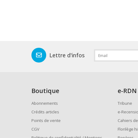
Lettre d'infos
Boutique
e
-RDN
Abonnements
Tribune
Crédits articles
e-Recensi
Points de vente
Cahiers de
CGV
Florilège h
Politique de confidentialité / Mentions
Repères