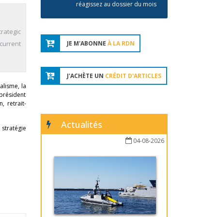
réagissez au dossier du mois
rategic
current
JE M'ABONNE
À LA RDN
J'ACHÈTE UN
CRÉDIT D'ARTICLES
alisme, la
 président
, retrait-
Actualités
 stratégie
04-08-2026