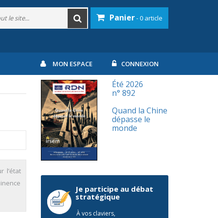
Panier
- 0 article
MON ESPACE
CONNEXION
Été 2026
n° 892
Quand la Chine
dépasse le
monde
 l’état
minence
Je participe au débat
stratégique
À vos claviers,