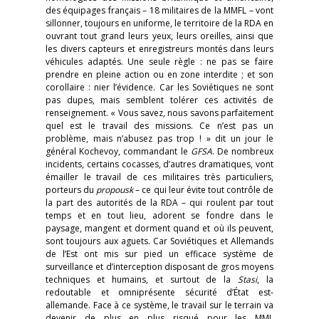
des équipages français – 18 militaires de la MMFL – vont
sillonner, toujours en uniforme, le territoire de la RDA en
ouvrant tout grand leurs yeux, leurs oreilles, ainsi que
les divers capteurs et enregistreurs montés dans leurs
véhicules adaptés. Une seule règle : ne pas se faire
prendre en pleine action ou en zone interdite ; et son
corollaire : nier l’évidence. Car les Soviétiques ne sont
pas dupes, mais semblent tolérer ces activités de
renseignement. « Vous savez, nous savons parfaitement
quel est le travail des missions. Ce n’est pas un
problème, mais n’abusez pas trop ! » dit un jour le
général Kochevoy, commandant le
GFSA
. De nombreux
incidents, certains cocasses, d’autres dramatiques, vont
émailler le travail de ces militaires très particuliers,
porteurs du
propousk
– ce qui leur évite tout contrôle de
la part des autorités de la RDA – qui roulent par tout
temps et en tout lieu, adorent se fondre dans le
paysage, mangent et dorment quand et où ils peuvent,
sont toujours aux aguets. Car Soviétiques et Allemands
de l’Est ont mis sur pied un efficace système de
surveillance et d’interception disposant de gros moyens
techniques et humains, et surtout de la
Stasi
, la
redoutable et omniprésente sécurité d’État est-
allemande. Face à ce système, le travail sur le terrain va
devenir de plus en plus risqué pour les MML