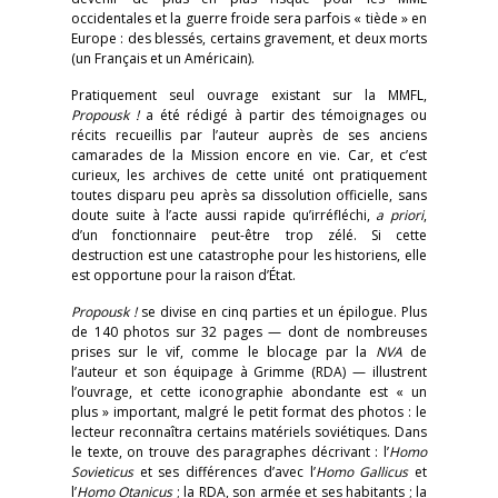
occidentales et la guerre froide sera parfois « tiède » en
Europe : des blessés, certains gravement, et deux morts
(un Français et un Américain).
Pratiquement seul ouvrage existant sur la MMFL,
Propousk !
a été rédigé à partir des témoignages ou
récits recueillis par l’auteur auprès de ses anciens
camarades de la Mission encore en vie. Car, et c’est
curieux, les archives de cette unité ont pratiquement
toutes disparu peu après sa dissolution officielle, sans
doute suite à l’acte aussi rapide qu’irréfléchi,
a priori
,
d’un fonctionnaire peut-être trop zélé. Si cette
destruction est une catastrophe pour les historiens, elle
est opportune pour la raison d’État.
Propousk !
se divise en cinq parties et un épilogue. Plus
de 140 photos sur 32 pages — dont de nombreuses
prises sur le vif, comme le blocage par la
NVA
de
l’auteur et son équipage à Grimme (RDA) — illustrent
l’ouvrage, et cette iconographie abondante est « un
plus » important, malgré le petit format des photos : le
lecteur reconnaîtra certains matériels soviétiques. Dans
le texte, on trouve des paragraphes décrivant : l’
Homo
Sovieticus
et ses différences d’avec l’
Homo Gallicus
et
l’
Homo Otanicus
; la RDA, son armée et ses habitants ; la