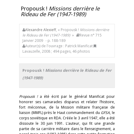
Propousk !
Missions derrière le
Rideau de Fer (1947-1989)
Alexandre Alexieff
, « Propousk !
Missions derrière
le Rideau de Fer (1947-1989)
»
Revue n° 715
Janvier 2009
- p. 188-189
Auteur(s) de l'ouvrage : Patrick Manificat
Lavauzelle, 2008 ; 494 pages, 46 photos
Propousk !
Missions derrière le Rideau de Fer
(1947-1989)
Propousk !
a été écrit par le général Manificat pour
honorer ses camarades disparus et relater l’histoire,
fort méconnue, de la Mission militaire française de
liaison (MMFL) près le Haut commandement du
GFSA
, le
corps soviétique en RDA. Créée le 3 avril 1947, elle a été
dissoute le 30 juin 1991. L’auteur, qui fit une grande
partie de sa carrière militaire dans le Renseignement, a