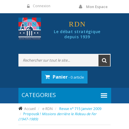
Panneau de gestion des cookies
Connexion
Mon Espace
RDN
Le débat stratégique
depuis 1939
Panier
- 0 article
Accueil
e-RDN
Revue n° 715 Janvier 2009
Propousk !
Missions derrière le Rideau de Fer
(1947-1989)