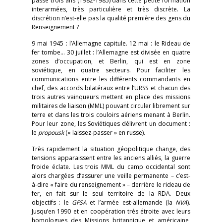
passé trois ans (1982-1985) dans cette petite formation
interarmées, très particulière et très discrète. La
discrétion n’est-elle pas la qualité première des gens du
Renseignement ?
9 mai 1945 : l’Allemagne capitule. 12 mai : le Rideau de
fer tombe… 30 juillet : l’Allemagne est divisée en quatre
zones d’occupation, et Berlin, qui est en zone
soviétique, en quatre secteurs. Pour faciliter les
communications entre les différents commandants en
chef, des accords bilatéraux entre l’URSS et chacun des
trois autres vainqueurs mettent en place des missions
militaires de liaison (MML) pouvant circuler librement sur
terre et dans les trois couloirs aériens menant à Berlin.
Pour leur zone, les Soviétiques délivrent un document :
le
propousk
(« laissez-passer » en russe).
Très rapidement la situation géopolitique change, des
tensions apparaissent entre les anciens alliés, la guerre
froide éclate. Les trois MML du camp occidental sont
alors chargées d’assurer une veille permanente – c’est-
à-dire « faire du renseignement » – derrière le rideau de
fer, en fait sur le seul territoire de la RDA. Deux
objectifs : le
GFSA
et l’armée est-allemande (la
NVA
).
Jusqu’en 1990 et en coopération très étroite avec leurs
homologues des Missions britannique et américaine,