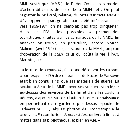
MML soviétique (MMSL) de Baden-Oos et ses modes
d’action différents de ceux de la MMFL, etc. On peut
regretter la brièveté, relative, du texte sur cette MMSL :
développer ce paragraphe aurait été intéressant, car
vers 1969-1971 on ne semblait pas trop s’inquiéter,
dans les FFA, des possibles « promenades
touristiques » faites par les camarades de la MMSL. En
annexes on trouve, en particulier, l’accord Noiret-
Malinine (avril 1947), l’organisation de la MMFL, un plan
d’opération de la
Stasi
(celui qui coûta la vie à l’A/C
Mariotti), etc.
La lecture de
Propousk !
fait donc découvrir les raisons
pour lesquelles l’Ordre de bataille du Pacte de Varsovie
était bien connu, ainsi que ses matériels de guerre. La
section « Air » de la MMFL, avec ses vols en avion léger
au-dessus des environs de Berlin et dans les couloirs
aériens, a apporté sa contribution à cette connaissance
en permettant de regarder « par-dessus l’épaule de
l’adversaire ». Quelques photos de l’iconographie le
prouvent. En conclusion,
Propousk !
est un livre à lire et à
mettre dans sa bibliothèque, et bien en vue. ♦