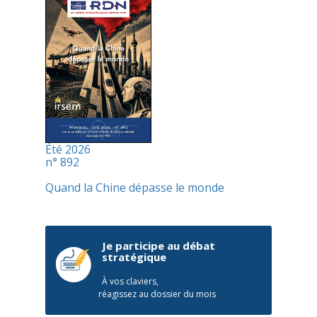
Été 2026
n° 892
Quand la Chine dépasse le monde
Je participe au débat
stratégique
À vos claviers,
réagissez au dossier du mois