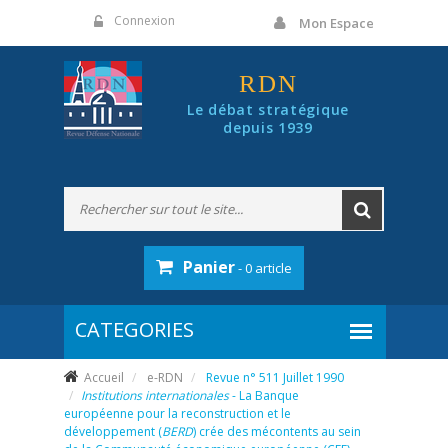
Panneau de gestion des cookies
Connexion
Mon Espace
RDN
Le débat stratégique
depuis 1939
Panier
- 0 article
Accueil
e-RDN
Revue n° 511 Juillet 1990
Institutions internationales
- La Banque
européenne pour la reconstruction et le
développement (
BERD
) crée des mécontents au sein