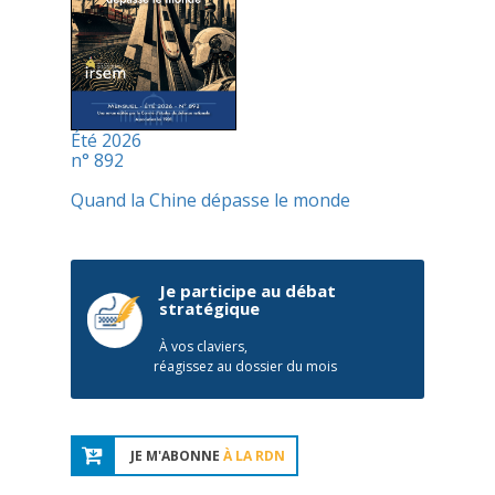
Été 2026
n° 892
Quand la Chine dépasse le monde
Je participe au débat
stratégique
À vos claviers,
réagissez au dossier du mois
JE M'ABONNE
À LA RDN