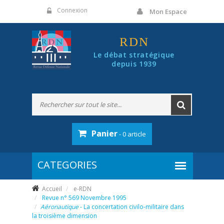
Panneau de gestion des cookies
Connexion
Mon Espace
RDN
Le débat stratégique
depuis 1939
Panier
- 0 article
Accueil
e-RDN
Revue n° 569 Novembre 1995
Aéronautique
- La concertation civilo-militaire dans
la troisième dimension