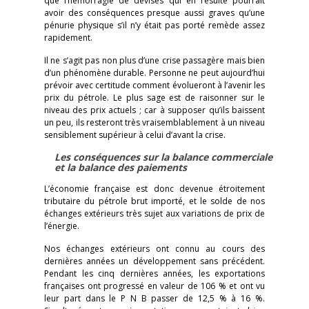
que l’hémorragie de devises qui en résulte pourrait
avoir des conséquences presque aussi graves qu’une
pénurie physique s’il n’y était pas porté remède assez
rapidement.
Il ne s’agit pas non plus d’une crise passagère mais bien
d’un phénomène durable. Personne ne peut aujourd’hui
prévoir avec certitude comment évolueront à l’avenir les
prix du pétrole. Le plus sage est de raisonner sur le
niveau des prix actuels ; car à supposer qu’ils baissent
un peu, ils resteront très vraisemblablement à un niveau
sensiblement supérieur à celui d’avant la crise.
Les conséquences sur la balance commerciale
et la balance
des paiements
L’économie française est donc devenue étroitement
tributaire du pétrole brut importé, et le solde de nos
échanges extérieurs très sujet aux variations de prix de
l’énergie.
Nos échanges extérieurs ont connu au cours des
dernières années un développement sans précédent.
Pendant les cinq dernières années, les exportations
françaises ont progressé en valeur de 106 % et ont vu
leur part dans le P N B passer de 12,5 % à 16 %.