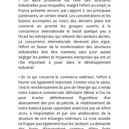
• Un autre problème est celui des structures
industrielles pour lesquelles, malgré l’effort accompli, la
France présente encore, par rapport à ses principaux
partenaires, un certain retard. Les concentrations et les
fusions accomplies au cours des derniers plans ont
concerné en priorité les groupes ouverts à la
concurrence internationale et laissé quelque peu à
l’écart les entreprises qui relèvent des secteurs abrités.
La concurrence internationale devenant plus aiguë,
l’effort en faveur de la modernisation des structures
industrielles doit être maintenu sans pour autant
négliger les petites et moyennes entreprises qui ont un
rôle important à jouer dans le développement
industriel.
• En ce qui concerne le commerce extérieur, l’effort à
fournir est également important. Comme vous le savez,
c’est le renchérissement du prix de l’énergie qui a rendu
notre balance commerciale déficitaire. Même si l’on ne
peut écarter définitivement l’hypothèse d’un
abaissement des prix du pétrole, le rétablissement de
notre balance passe cependant avant tout par un effort
accru à l’exportation et par une amélioration de la
structure de nos échanges extérieurs. La crise actuelle
ne frappe pas également tous les secteurs. La demande
des biens d’équipement continue d’être forte