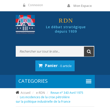
Panneau de gestion des cookies
Connexion
Mon Espace
RDN
Le débat stratégique
depuis 1939
Panier
- 0 article
Accueil
e-RDN
Revue n° 343 Avril 1975
Les incidences de la crise pétrolière
sur la politique industrielle de la France