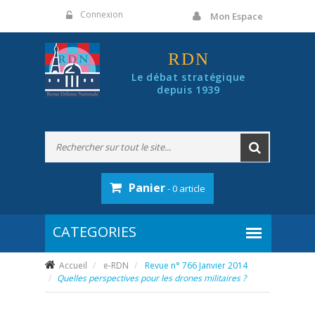
Panneau de gestion des cookies
Connexion
Mon Espace
RDN
Le débat stratégique
depuis 1939
Panier
- 0 article
Accueil
e-RDN
Revue n° 766 Janvier 2014
Quelles perspectives pour les drones militaires ?