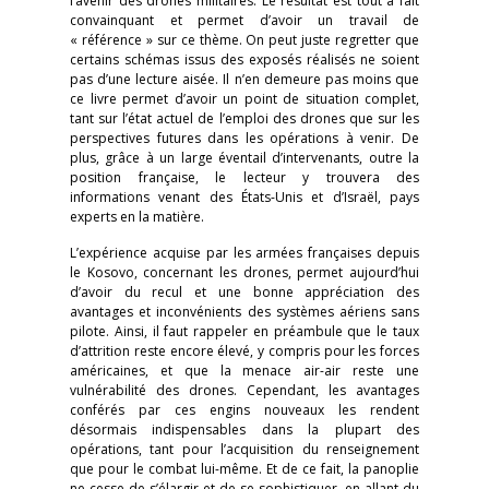
l’avenir des drones militaires. Le résultat est tout à fait
convainquant et permet d’avoir un travail de
« référence » sur ce thème. On peut juste regretter que
certains schémas issus des exposés réalisés ne soient
pas d’une lecture aisée. Il n’en demeure pas moins que
ce livre permet d’avoir un point de situation complet,
tant sur l’état actuel de l’emploi des drones que sur les
perspectives futures dans les opérations à venir. De
plus, grâce à un large éventail d’intervenants, outre la
position française, le lecteur y trouvera des
informations venant des États-Unis et d’Israël, pays
experts en la matière.
L’expérience acquise par les armées françaises depuis
le Kosovo, concernant les drones, permet aujourd’hui
d’avoir du recul et une bonne appréciation des
avantages et inconvénients des systèmes aériens sans
pilote. Ainsi, il faut rappeler en préambule que le taux
d’attrition reste encore élevé, y compris pour les forces
américaines, et que la menace air-air reste une
vulnérabilité des drones. Cependant, les avantages
conférés par ces engins nouveaux les rendent
désormais indispensables dans la plupart des
opérations, tant pour l’acquisition du renseignement
que pour le combat lui-même. Et de ce fait, la panoplie
ne cesse de s’élargir et de se sophistiquer, en allant du