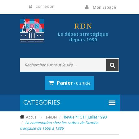
Panneau de gestion des cookies
Connexion
Mon Espace
RDN
Le débat stratégique
depuis 1939
Panier
- 0 article
Accueil
e-RDN
Revue n° 511 Juillet 1990
La contestation chez les cadres de l’armée
française de 1650 à 1986