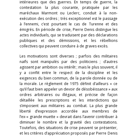
intérieures que des guerres. En temps de guerre, la
contestation la plus courante, pratiquée par les
maréchaux Marmont ou Leclerc, conduit à la non-
exécution des ordres ; très exceptionnel est le passage
à l’ennemi, c’est pourtant le cas de Turenne et des
émigrés. En période de crise, Pierre Denis distingue les
actes individuels, qui se traduisent par des déclarations
publiques et des démissions, et les rébellions
collectives qui peuvent conduire à de graves excès.
Les motivations sont diverses ; parfois des militaires
naïfs sont manipulés par des politiciens ; d’autres
agissent par ambition ou intérêt ; mais le plus souvent, il
y a conflit entre le respect de la discipline et les
exigences du bien commun, de la parole donnée ou de
la morale. Le règlement de 1975 définit d’ailleurs « ce
qu’il faut bien appeler un devoir de désobéissance » aux
ordres arbitraires ou illégaux, et précise de façon
détaillée les prescriptions et les interdictions qui
s’imposent aux militaires au combat. La plus grande
liberté d’expression accordée aux membres de
l’ex-« grande muette » devrait dans l’avenir contribuer à
diminuer le nombre et la gravité des contestations.
Toutefois, des situations de crise peuvent se présenter,
et les critères d’appréciation proposés par Pierre Denis