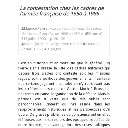
La contestation chez les cadres de
l’armée française de 1650 à 1986
Maurice Faivre
, «
La contestation chez les cadres
de l’armée française de 1650 à 1986
»
Revue n°
511 Juillet 1990
- p. 201-201
Auteur(s) de l'ouvrage : Pierre Denis
Éditions
Resiac, 1989 ; 416 pages
C’est en historien et en moraliste que le général (CR)
Pierre Denis dresse la liste des cadres militaires qui
depuis trois siècles ont contesté soit les missions
reçues, soit la politique des gouvernements. Inventaire
que certains jugeront incomplet en n’y retrouvant pas
les « réformateurs » qui de Gaston Moch à Brossolet
ont remis en cause l’organisation de la défense. Mais la
période est si vaste que de tels oublis sont
pardonnables. L’intérêt du livre réside dans les
rapprochements historiques et les perspectives qu’il
ouvre. De graves problèmes de conscience ont en effet
été posés aux militaires lors des époques troublées de
notre histoire, et davantage lors des crises politiques