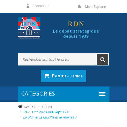
Panneau de gestion des cookies
Connexion
Mon Espace
RDN
Le débat stratégique
depuis 1939
Panier
- 0 article
Accueil
e-RDN
Revue n° 292 Août/Sept 1970
La plume, la faucille et le marteau