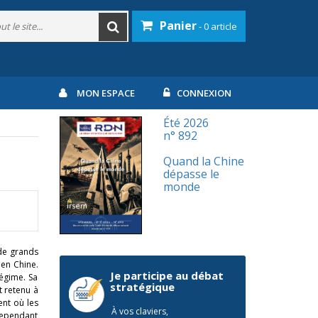
Panier
- 0 article
MON ESPACE
CONNEXION
Été 2026
n° 892
Quand la Chine
dépasse le
monde
 de grands
 en Chine.
Je participe au débat
régime. Sa
stratégique
t retenu à
ent où les
À vos claviers,
 cependant