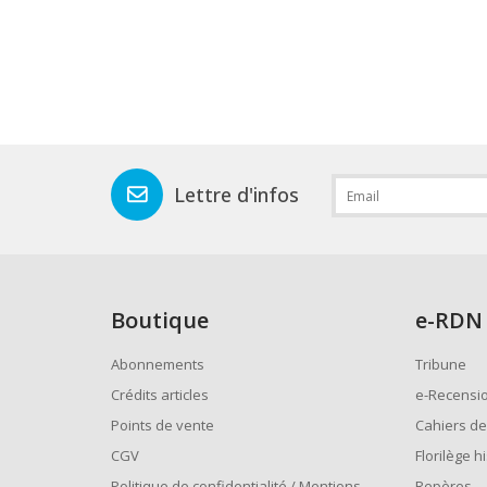
Lettre d'infos
Boutique
e
-RDN
Abonnements
Tribune
Crédits articles
e-Recensi
Points de vente
Cahiers de
CGV
Florilège h
Politique de confidentialité / Mentions
Repères