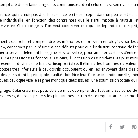
omplicité de certains dirigeants communistes, dont celui qui est son rival en a
é, qui ne nuit pas à sa lecture ; celle-ci reste cependant un peu austère. L
 individuelle, en fonction des contraintes que le Parti impose à l’auteur, 
 vivre en Chine rouge si l’on veut conserver quelque indépendance d’esprit
ilement extrapoler et comprendre les méthodes de pression employées par les 
État », conservés par le régime à ses débuts pour que l’industrie continue de fo
ner à servir fidèlement le régime et si possible, pour amener certains d’entre
e. Ces pressions se font tous les jours, à l’occasion des incidents les plus min
 présent ; il devient une hantise insupportable. Il élimine les hommes de valeur
 postes très inférieurs à ceux qu’ils occupaient ou en les envoyant dans de
des gens dont la principale qualité doit être leur fidélité inconditionnelle, mê
ués, ceux que vise le régime n’ont que deux issues : une soumission totale ou la
gnage. Celui-ci permet peut-être de mieux comprendre l’action dissolvante de 
ésirs, dans ses projets les plus intimes. Le ton de ce réquisitoire reste modé