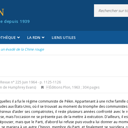
N
e depuis 1939
IOTHÈQUE
LA RDN
LIENS UTILES
s un évadé de la Chine rouge
Revue n° 225 Juin 1964
- p. 1125-1126
tion de Humphrey Evans)
Éditions Plon, 1963 ; 304 pages
squelles il a fui le régime communiste de Pékin. Appartenant à une riche famille
tudes aux États-Unis, où il se trouvait au moment du triomphe des communistes
ésireux d’aider ses compatriotes, il reste plusieurs années confronté avec le 
, mais l’occasion ne se présente pas de la mettre à exécution. D’ailleurs, il es
 épouser, mais que le Parti, d’abord lui refuse puis voudra lui donner au mom
lle se mariera à un autre Chinois, membre du Parti, et finalement se suicidera,