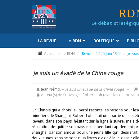
Panneau de gestion des cookies
RD
Le débat stratégiqu
LA REVUE
e
-RDN
BOUTIQUE
BIBL
Conditions générales de vente
Accueil
e-RDN
Revue n° 225 Juin 1964
Je sui
Je suis un évadé de la Chine rouge
Jean Némo
, «
Je suis un évadé de la Chine rouge
»
Auteur(s) de l'ouvrage : Robert Loh (avec la collabora
Un Chinois qui a choisi la liberté raconte les raisons pour le
minotiers de Shanghai, Robert Loh a fait une partie de ses é
Revenu dans son pays, hésitant sur la ligne à suivre, mais d
résolution de quitter son pays est cependant rapidement prise
Shanghai par son amour pour une jeune fille qu’il désirerait
deux jeunes gens ne sont plus libres d’agir à leur guise ; e