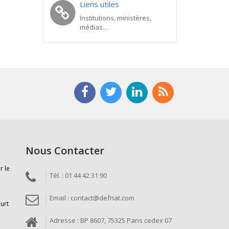
Liens utiles
Institutions, ministères,
médias...
Nous Contacter
r le
Tél. : 01 44 42 31 90
Email : contact@defnat.com
ourt
Adresse : BP 8607, 75325 Paris cedex 07