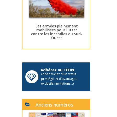
Les armées pleinement
mobilisées pour lutter
contre les incendies du Sud-
Ouest
Adhérez au CEDN
et bénéficiez d'un statut
privilégié et d'avantages
exclusifs (invitations...)
Anciens numéros