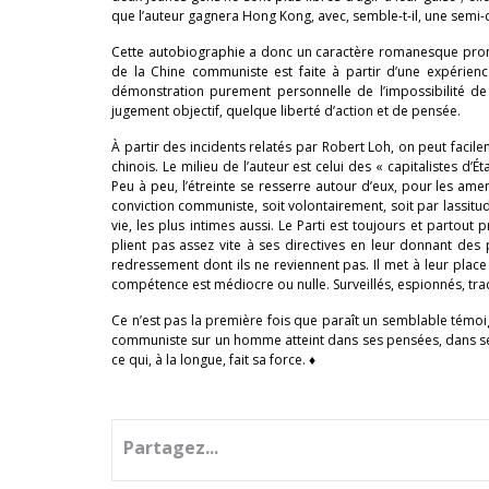
que l’auteur gagnera Hong Kong, avec, semble-t-il, une semi-c
Cette autobiographie a donc un caractère romanesque prononc
de la Chine communiste est faite à partir d’une expérience
démonstration purement personnelle de l’impossibilité de
jugement objectif, quelque liberté d’action et de pensée.
À partir des incidents relatés par Robert Loh, on peut fac
chinois. Le milieu de l’auteur est celui des « capitalistes d’
Peu à peu, l’étreinte se resserre autour d’eux, pour les ame
conviction communiste, soit volontairement, soit par lassitud
vie, les plus intimes aussi. Le Parti est toujours et partout
plient pas assez vite à ses directives en leur donnant des
redressement dont ils ne reviennent pas. Il met à leur place 
compétence est médiocre ou nulle. Surveillés, espionnés, traq
Ce n’est pas la première fois que paraît un semblable témoi
communiste sur un homme atteint dans ses pensées, dans ses d
ce qui, à la longue, fait sa force. ♦
Partagez...