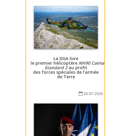
La DGA livre
le premier hélicoptère
NH90 Caïman
Standard 2
au profit
des forces spéciales de l’armée
de Terre
26-07-2026