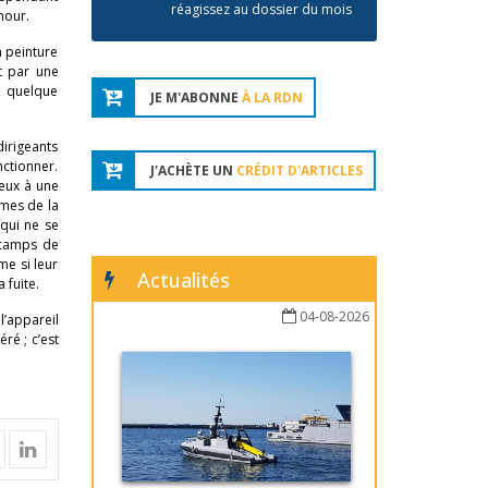
réagissez au dossier du mois
mour.
a peinture
et par une
, quelque
JE M'ABONNE
À LA RDN
dirigeants
nctionner.
J'ACHÈTE UN
CRÉDIT D'ARTICLES
 eux à une
imes de la
 qui ne se
s camps de
me si leur
Actualités
 fuite.
04-08-2026
l’appareil
ré ; c’est