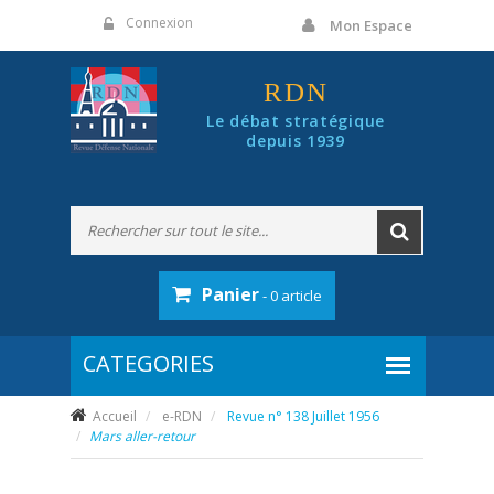
Panneau de gestion des cookies
Connexion
Mon Espace
RDN
Le débat stratégique
depuis 1939
Panier
- 0 article
Accueil
e-RDN
Revue n° 138 Juillet 1956
Mars aller-retour