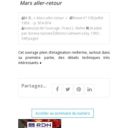
Mars aller-retour
M. B.
, «
Mars aller-retour
»
Revue n° 138 Juillet
1956
- p. 974-974
Auteur(s) de l'ouvrage : Franz L. Neher
(traduit
par Sorana Gurian) Éditions Calmann-Lévy, 1955 ;
349 pages
Cet ouvrage plein d’imagination renferme, surtout dans
sa première partie, des détails techniques très
intéressants. ♦
Partagez...
Accéder au sommaire du numéro