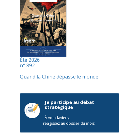
Été 2026
n° 892
Quand la Chine dépasse le monde
Je participe au débat
stratégique
À vos claviers,
réagissez au dossier du mois