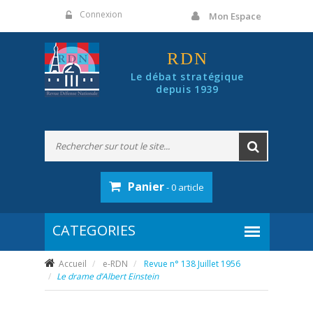
Panneau de gestion des cookies
Connexion
Mon Espace
RDN
Le débat stratégique
depuis 1939
Panier
- 0 article
Accueil
e-RDN
Revue n° 138 Juillet 1956
Le drame d’Albert Einstein