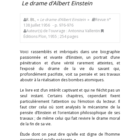
Le drame d’Albert Einstein
R. Bt.
, «
Le drame d’Albert Einstein
»
Revue n°
138 Juillet 1956
- p. 976-976
Auteur(s) de l'ouvrage : Antonina Vallentin
Éditions Plon, 1955 ; 254 pages
Voici rassemblés et imbriqués dans une biographie
passionnée et vivante d’Einstein, un portrait d’une
pénétration et d’une vérité rarement atteintes, et
l’exposé du drame de la vie du savant qui,
profondément pacifiste, voit sa pensée et ses travaux
aboutir à la réalisation des bombes atomiques.
Le livre est d’un intérêt captivant et qui ne fléchit pas un
seul instant. Certains chapitres, cependant fixent
particulièrement l’attention ou l’émotion du lecteur. Il
faut citer celui où sont analysés le mécanisme de la
pensée d’Einstein et l’orientation philosophique de ses
travaux ; de même celui qui fait revivre le drame moral
de la fin de sa vie.
Étude dont on peut dire qu’elle est digne de l’homme
exceptionnel qu’elle présente. ♦