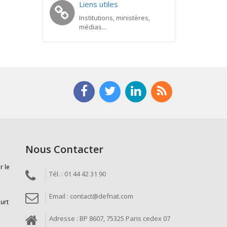
Liens utiles
Institutions, ministères,
médias...
Nous Contacter
r le
Tél. : 01 44 42 31 90
Email : contact@defnat.com
ourt
Adresse : BP 8607, 75325 Paris cedex 07