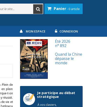
Panier
- 0 article
MON ESPACE
CONNEXION
Été 2026
n° 892
Quand la Chine
dépasse le
monde
. Plein de
, en plein
Je participe au débat
arque-t-on
stratégique
y réussit.
 de vie et
À vos claviers,
’utilisera