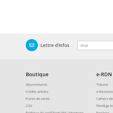
Lettre d'infos
Boutique
e
-RDN
Abonnements
Tribune
Crédits articles
e-Recensi
Points de vente
Cahiers de
CGV
Florilège h
Politique de confidentialité / Mentions
Repères