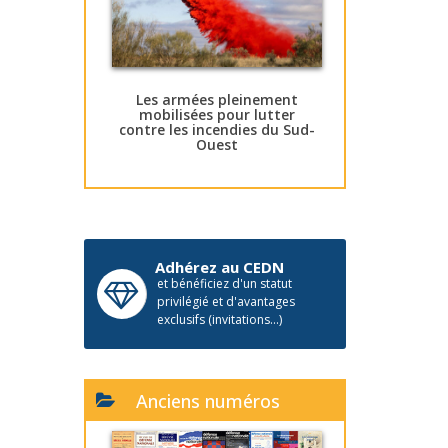
Les armées pleinement
mobilisées pour lutter
contre les incendies du Sud-
Ouest
Adhérez au CEDN
et bénéficiez d'un statut
privilégié et d'avantages
exclusifs (invitations...)
Anciens numéros