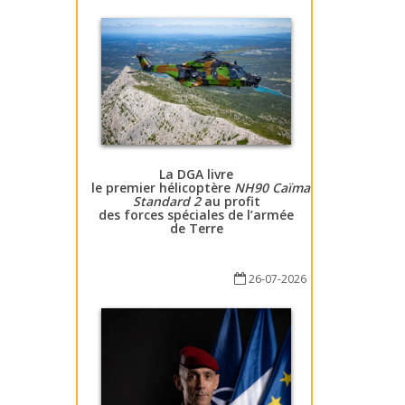
La DGA livre
le premier hélicoptère
NH90 Caïman
Standard 2
au profit
des forces spéciales de l’armée
de Terre
26-07-2026