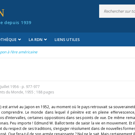
N
e depuis 1939
IOTHÈQUE
LA RDN
LIENS UTILES
apon à l’ère américaine
Juillet 1956
- p. 977-977
s du Monde, 1955 ; 188 pages
n) est arrivé au Japon en 1952, au moment où le pays retrouvait sa souveraineté
out comprendre. Le monde dans lequel il pénètre est en pleine effervescence
mois d’intervalles, certaines oppositions dans ses points de vue. De même rem
is. Peu importe ! Edmund W. Ballot tente de saisir la vie en mouvement. Et il 
nt du respect de ses traditions, s’engager résolument dans de nouvelles formes
. Que fera-t-il de son armée renaissante ? Nul ne le sait. Mais certainement il l