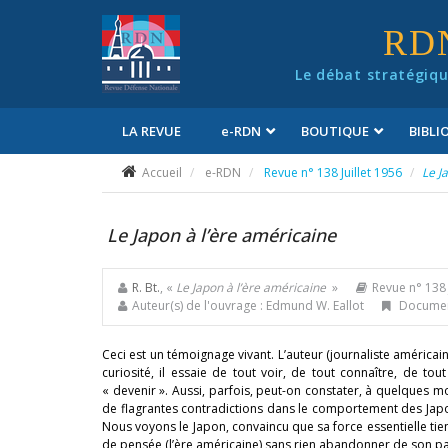
Panneau de gestion des cookies
RD
Le débat stratégiqu
LA REVUE
e
-RDN
BOUTIQUE
BIBL
Conditions générales de vente
Accueil
e-RDN
Revue n° 138 Juillet 1956
Le J
Le Japon à l’ère américaine
R. Bt.
, «
Le Japon à l’ère américaine
»
Revue n° 138 
Auteur(s) de l'ouvrage : Edmund W. Eallot
Document
Ceci est un témoignage vivant. L’auteur (journaliste américai
curiosité, il essaie de tout voir, de tout connaître, de t
« devenir ». Aussi, parfois, peut-on constater, à quelques 
de flagrantes contradictions dans le comportement des Japona
Nous voyons le Japon, convaincu que sa force essentielle tie
de pensée (l’ère américaine) sans rien abandonner de son passé