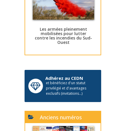
Les armées pleinement
mobilisées pour lutter
contre les incendies du Sud-
Ouest
Adhérez au CEDN
et bénéficiez d'un statut
privilégié et d'avantages
exclusifs (invitations...)
Anciens numéros