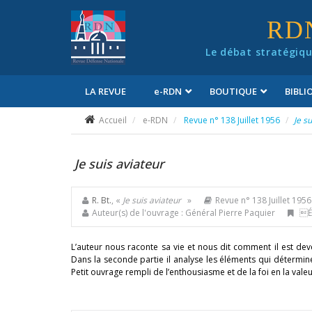
Panneau de gestion des cookies
RD
Le débat stratégiqu
LA REVUE
e
-RDN
BOUTIQUE
BIBL
Conditions générales de vente
Accueil
e-RDN
Revue n° 138 Juillet 1956
Je s
Je suis aviateur
R. Bt.
, «
Je suis aviateur
»
Revue n° 138 Juillet 1956
Auteur(s) de l'ouvrage : Général Pierre Paquier
Éd
L’auteur nous raconte sa vie et nous dit comment il est deve
Dans la seconde partie il analyse les éléments qui détermin
Petit ouvrage rempli de l’enthousiasme et de la foi en la valeu