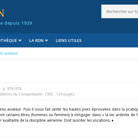
N
e depuis 1939
IOTHÈQUE
LA RDN
LIENS UTILES
uis aviateur
- p. 978-978
itions du Conquistador, 1955 ; 124 pages
nu aviateur. Puis il nous fait sentir les hautes joies éprouvées dans la pratiq
ent certains êtres (hommes ou femmes) à s’engager dans « la vie ardente de l
r exaltante de la discipline aérienne. Doit susciter les vocations. ♦