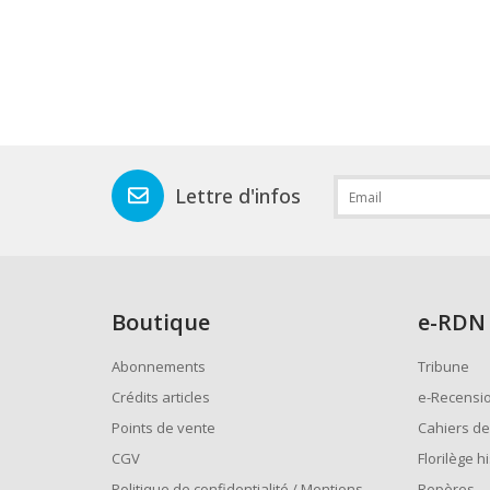
Lettre d'infos
Boutique
e
-RDN
Abonnements
Tribune
Crédits articles
e-Recensi
Points de vente
Cahiers de
CGV
Florilège h
Politique de confidentialité / Mentions
Repères