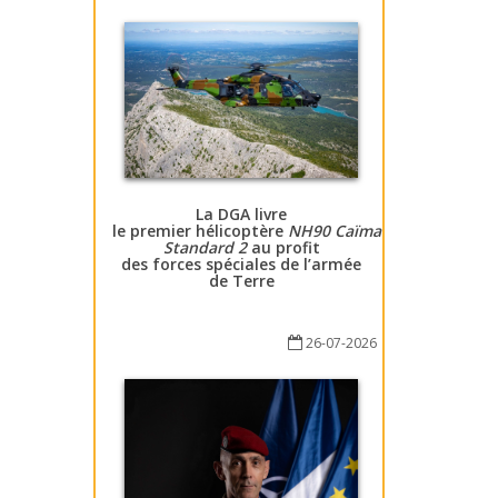
La DGA livre
le premier hélicoptère
NH90 Caïman
Standard 2
au profit
des forces spéciales de l’armée
de Terre
26-07-2026