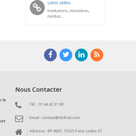
Liens utiles
Institutions, ministères,
médias...
Nous Contacter
r le
Tél. : 01 44 42 31 90
Email : contact@defnat.com
ourt
Adresse : BP 8607, 75325 Paris cedex 07