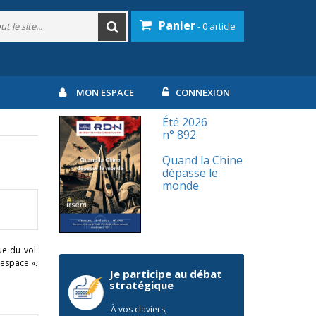
Panier
- 0 article
MON ESPACE
CONNEXION
Été 2026
n° 892
Quand la Chine
dépasse le
monde
ue du vol.
’espace ».
Je participe au débat
stratégique
À vos claviers,