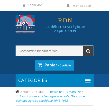
Panneau de gestion des cookies
Connexion
Mon Espace
RDN
Le débat stratégique
depuis 1939
Panier
- 0 article
Accueil
e-RDN
Revue n° 134 Mars 1956
L’Agriculture en Allemagne orientale. Dix ans de
politique agraire soviétique 1945-1955