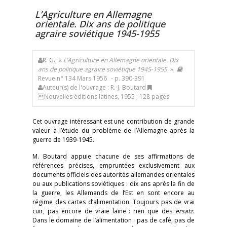
L’Agriculture en Allemagne
orientale. Dix ans de politique
agraire soviétique 1945-1955
R. G.
, «
L’Agriculture en Allemagne orientale. Dix
ans de politique agraire soviétique 1945-1955
»
Revue n° 134 Mars 1956
- p. 390-391
Auteur(s) de l'ouvrage : R.-J. Boutard
Nouvelles éditions latines, 1955 ; 128 pages
Cet ouvrage intéressant est une contribution de grande
valeur à l’étude du problème de l’Allemagne après la
guerre de 1939-1945.
M. Boutard appuie chacune de ses affirmations de
références précises, empruntées exclusivement aux
documents officiels des autorités allemandes orientales
ou aux publications soviétiques : dix ans après la fin de
la guerre, les Allemands de l’Est en sont encore au
régime des cartes d’alimentation. Toujours pas de vrai
cuir, pas encore de vraie laine : rien que des
ersatz
.
Dans le domaine de l’alimentation : pas de café, pas de