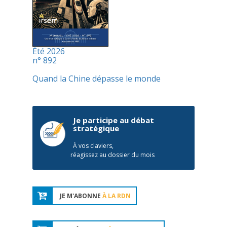
Été 2026
n° 892
Quand la Chine dépasse le monde
Je participe au débat
stratégique
À vos claviers,
réagissez au dossier du mois
JE M'ABONNE
À LA RDN