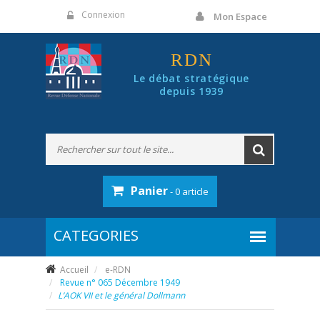
Panneau de gestion des cookies
Connexion
Mon Espace
RDN
Le débat stratégique
depuis 1939
Panier
- 0 article
Accueil
e-RDN
Revue n° 065 Décembre 1949
L’AOK VII et le général Dollmann