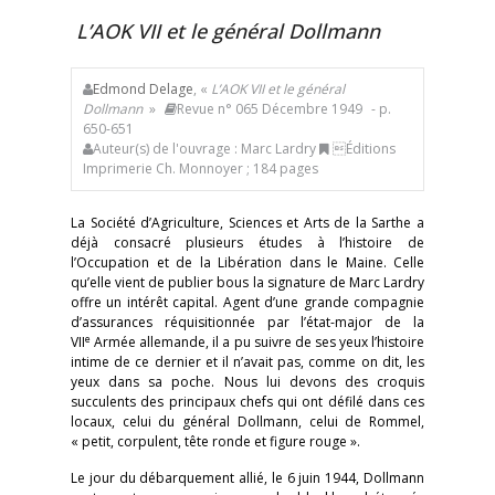
L’AOK VII et le général Dollmann
Edmond Delage
, «
L’AOK VII et le général
Dollmann
»
Revue n° 065 Décembre 1949
- p.
650-651
Auteur(s) de l'ouvrage : Marc Lardry
Éditions
Imprimerie Ch. Monnoyer ; 184 pages
La Société d’Agriculture, Sciences et Arts de la Sarthe a
déjà consacré plusieurs études à l’histoire de
l’Occupation et de la Libération dans le Maine. Celle
qu’elle vient de publier bous la signature de Marc Lardry
offre un intérêt capital. Agent d’une grande compagnie
d’assurances réquisitionnée par l’état-major de la
e
VII
Armée allemande, il a pu suivre de ses yeux l’histoire
intime de ce dernier et il n’avait pas, comme on dit, les
yeux dans sa poche. Nous lui devons des croquis
succulents des principaux chefs qui ont défilé dans ces
locaux, celui du général Dollmann, celui de Rommel,
« petit, corpulent, tête ronde et figure rouge ».
Le jour du débarquement allié, le 6 juin 1944, Dollmann