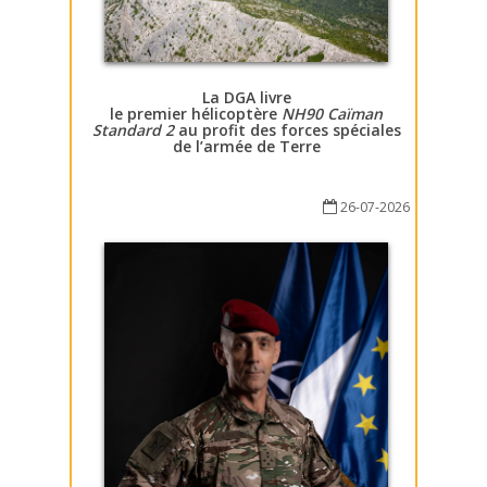
La DGA livre
le premier hélicoptère
NH90 Caïman
Standard 2
au profit des forces spéciales
de l’armée de Terre
26-07-2026