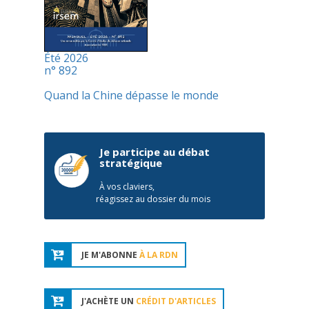
Été 2026
n° 892
Quand la Chine dépasse le monde
Je participe au débat
stratégique
À vos claviers,
réagissez au dossier du mois
JE M'ABONNE
À LA RDN
J'ACHÈTE UN
CRÉDIT D'ARTICLES