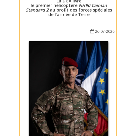
La DGA livre
le premier hélicoptère
NH90 Caïman
Standard 2
au profit des forces spéciales
de l’armée de Terre
26-07-2026