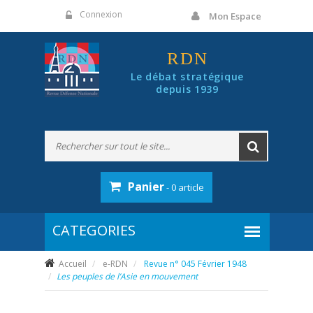
Panneau de gestion des cookies
Connexion
Mon Espace
RDN
Le débat stratégique
depuis 1939
Panier
- 0 article
Accueil
e-RDN
Revue n° 045 Février 1948
Les peuples de l’Asie en mouvement