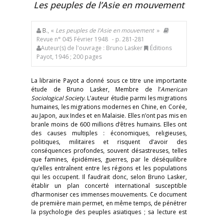
Les peuples de l’Asie en mouvement
B.
, «
Les peuples de l’Asie en mouvement
»
Revue n° 045 Février 1948
- p. 281-281
Auteur(s) de l'ouvrage : Bruno Lasker
Éditions
Payot, 1946 ; 200 pages
La librairie Payot a donné sous ce titre une importante
étude de Bruno Lasker, Membre de l’
American
Sociological Society
. L’auteur étudie parmi les migrations
humaines, les migrations modernes en Chine, en Corée,
au Japon, aux Indes et en Malaisie. Elles n’ont pas mis en
branle moins de 600 millions d’êtres humains. Elles ont
des causes multiples : économiques, religieuses,
politiques, militaires et risquent d’avoir des
conséquences profondes, souvent désastreuses, telles
que famines, épidémies, guerres, par le déséquilibre
qu’elles entraînent entre les régions et les populations
qui les occupent. Il faudrait donc, selon Bruno Lasker,
établir un plan concerté international susceptible
d’harmoniser ces immenses mouvements. Ce document
de première main permet, en même temps, de pénétrer
la psychologie des peuples asiatiques ; sa lecture est