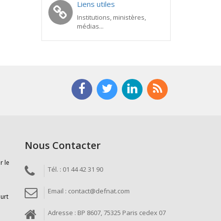
Liens utiles
Institutions, ministères,
médias...
Nous Contacter
r le
Tél. : 01 44 42 31 90
Email : contact@defnat.com
ourt
Adresse : BP 8607, 75325 Paris cedex 07