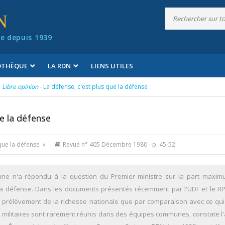
N
e depuis 1939
IOTHÈQUE
LA RDN
LIENS UTILES
Libre opinion
- La défense, c'est plus que la défense
ue la défense
 que la défense »
Revue n° 405 Décembre 1980
- p. 45-52
onne n'a répondu à la question du Premier ministre sur la part maxi
a défense. Dans les documents présentés récemment par l'UDF et le RPR
e prélèvement de la richesse nationale que par comparaison avec ce qui 
rts militaires sont rarement réunis dans des équipes communes, constate l