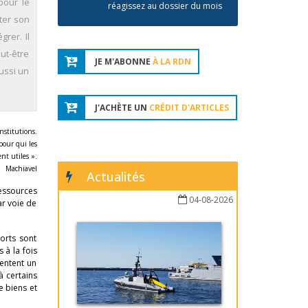
 pour le
réagissez au dossier du mois
ater son
rer. Il
ut-être
JE M'ABONNE
À LA RDN
aussi un
J'ACHÈTE UN
CRÉDIT D'ARTICLES
nstitutions.
pour qui les
nt utiles ».
Machiavel
Actualités
ressources
04-08-2026
ar voie de
orts sont
 à la fois
entent un
à certains
e biens et