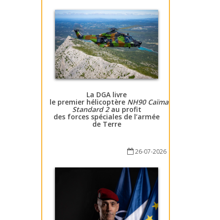
La DGA livre
le premier hélicoptère
NH90 Caïman
Standard 2
au profit
des forces spéciales de l’armée
de Terre
26-07-2026