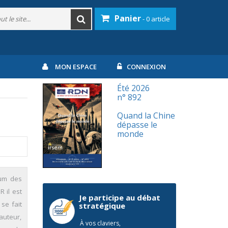
Panier
- 0 article
MON ESPACE
CONNEXION
Été 2026
n° 892
Quand la Chine
dépasse le
monde
mum des
 il est
Je participe au débat
se fait
stratégique
'auteur,
À vos claviers,