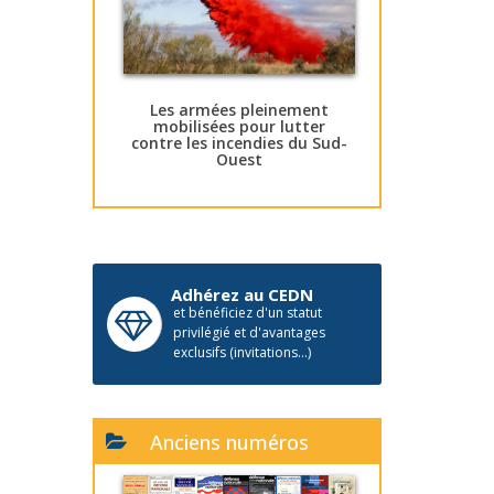
Les armées pleinement
mobilisées pour lutter
contre les incendies du Sud-
Ouest
Adhérez au CEDN
et bénéficiez d'un statut
privilégié et d'avantages
exclusifs (invitations...)
Anciens numéros