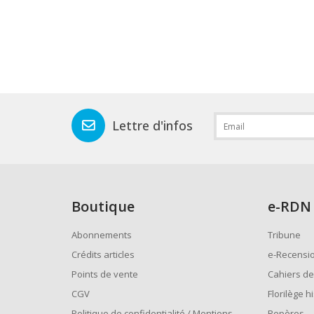
Lettre d'infos
Boutique
e
-RDN
Abonnements
Tribune
Crédits articles
e-Recensi
Points de vente
Cahiers de
CGV
Florilège h
Politique de confidentialité / Mentions
Repères