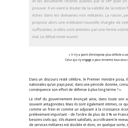
et les documents récents publiés par le VIII
plan (cf
prouver. Il en vient à douter de la validité de la noti
échec dans les domaines non militaires. La raison, pe
propose alors une institution nouvelle chargée de cett
suffisantes, si elles sont animées par une ferme volont
mal. Le débat reste ouvert.
« Il n’y a point d’entreprise plus difficile à
Celui qui s’y engage a pour ennemis tous ceux q
Dans un discours resté célèbre, le Premier ministre posa, i
nationales qu’un pays peut, dans une période donnée, consa
conséquence son effort de défense à plus long terme ? ».
Le chef du gouvernement énonçait ainsi, dans toute son a
souvent antagonistes. Mais ils sont également intimes, ce qu
comme un frein et comme un adjuvant à la croissance écono
prélèvement important – de l’ordre de plus de 3 % en France 
besoins civils qui, s’ils étaient satisfaits, accroîtraient le n
de services militaires est stockée et donc, en quelque sorte, s