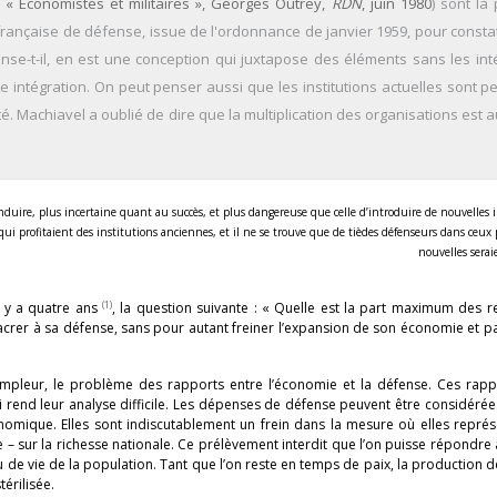
.
« Économistes et militaires », Georges Outrey,
RDN
, juin 1980
) sont là
on française de défense, issue de l'ordonnance de janvier 1959, pour const
nse-t-il, en est une conception qui juxtapose des éléments sans les intég
e intégration. On peut penser aussi que les institutions actuelles sont pe
é. Machiavel a oublié de dire que la multiplication des organisations est 
 conduire, plus incertaine quant au succès, et plus dangereuse que celle d’introduire de nouvelles i
ui profitaient des institutions anciennes, et il ne se trouve que de tièdes défenseurs dans ceux 
nouvelles seraie
(1)
l y a quatre ans
, la question suivante : « Quelle est la part maximum des 
crer à sa défense, sans pour autant freiner l’expansion de son économie et p
mpleur, le problème des rapports entre l’économie et la défense. Ces rapp
i rend leur analyse difficile. Les dépenses de défense peuvent être considérées
mique. Elles sont indiscutablement un frein dans la mesure où elles représ
– sur la richesse nationale. Ce prélèvement interdit que l’on puisse répondre 
iveau de vie de la population. Tant que l’on reste en temps de paix, la production d
térilisée.