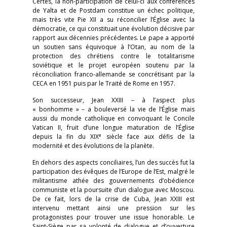
Certes, la non-participation de celui-ci aux conférences
de Yalta et de Postdam constitue un échec politique,
mais très vite Pie XII a su réconcilier l’Église avec la
démocratie, ce qui constituait une évolution décisive par
rapport aux décennies précédentes. Le pape a apporté
un soutien sans équivoque à l’Otan, au nom de la
protection des chrétiens contre le totalitarisme
soviétique et le projet européen soutenu par la
réconciliation franco-allemande se concrétisant par la
CECA en 1951 puis par le Traité de Rome en 1957.
Son successeur, Jean XXIII – à l’aspect plus
« bonhomme » – a bouleversé la vie de l’Église mais
aussi du monde catholique en convoquant le Concile
Vatican II, fruit d’une longue maturation de l’Église
e
depuis la fin du XIX
siècle face aux défis de la
modernité et des évolutions de la planète.
En dehors des aspects conciliaires, l’un des succès fut la
participation des évêques de l’Europe de l’Est, malgré le
militantisme athée des gouvernements d’obédience
communiste et la poursuite d’un dialogue avec Moscou.
De ce fait, lors de la crise de Cuba, Jean XXIII est
intervenu mettant ainsi une pression sur les
protagonistes pour trouver une issue honorable. Le
Saint-Siège par sa volonté de dialogue et d’ouverture