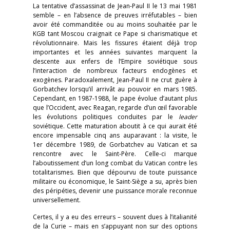
La tentative d’assassinat de Jean-Paul II le 13 mai 1981
semble – en l’absence de preuves irréfutables – bien
avoir été commanditée ou au moins souhaitée par le
KGB tant Moscou craignait ce Pape si charismatique et
révolutionnaire. Mais les fissures étaient déjà trop
importantes et les années suivantes marquent la
descente aux enfers de l’Empire soviétique sous
l’interaction de nombreux facteurs endogènes et
exogènes. Paradoxalement, Jean-Paul II ne crut guère à
Gorbatchev lorsqu’il arrivât au pouvoir en mars 1985.
Cependant, en 1987-1988, le pape évolue d’autant plus
que l’Occident, avec Reagan, regarde d’un œil favorable
les évolutions politiques conduites par le
leader
soviétique. Cette maturation aboutit à ce qui aurait été
encore impensable cinq ans auparavant : la visite, le
1er décembre 1989, de Gorbatchev au Vatican et sa
rencontre avec le Saint-Père. Celle-ci marque
l’aboutissement d’un long combat du Vatican contre les
totalitarismes. Bien que dépourvu de toute puissance
militaire ou économique, le Saint-Siège a su, après bien
des péripéties, devenir une puissance morale reconnue
universellement.
Certes, il y a eu des erreurs – souvent dues à l’italianité
de la Curie – mais en s’appuyant non sur des options