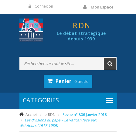
Panneau de gestion des cookies
Connexion
Mon Espace
RDN
Le débat stratégique
depuis 1939
Panier
- 0 article
Accueil
e-RDN
Revue n° 806 Janvier 2018
Les divisions du pape – Le Vatican face aux
dictateurs (1917-1989)