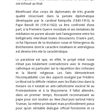
ont échoué au final.
Bénéficiant d’un corps de diplomates de très grande
qualité s’inscrivant dans la pensée diplomatique
développée par le cardinal Rampolla (1843-1913), le
Pape Benoît XV (1914-1922) va être confronté d’une
part, à la Première Guerre mondiale et ses tentatives de
médiation ne purent aboutir tant l’antagonisme entre les
belligérants interdisait toutes discussions. D’autre part,
ce fut l’épreuve de la révolution russe et l’émergence du
Bolchevisme dont le caractère totalitaire et antireligieux
est devenu très vite la caractéristique.
Le paradoxe est que, en effet, le projet initial russe
n’était pas totalement contradictoire avec le message
catholique en particulier sur la répartition des richesses
et la liberté religieuse. Les faits démontrèrent
l’incompatibilité. L’un des aspects souligné par Frédéric
Le Moal est la difficile relation avec les États-Unis dans la
mesure où il existait un anti-catholicisme viscéral lié au
Protestantisme et à la Maçonnerie. Il fallut attendre,
dans un premier temps, Roosevelt reconnaissant au
pape pour son soutien au
New Deal
puis surtout Harry
Truman, lui-même protestant mais profondément pieux
pour qu’un véritable dialogue officiel fonctionne et ce