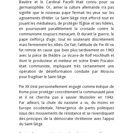
Bavière et le Cardinal Pacelli était connu pour sa
germanophilie. Or, aimer la culture allemande n’a pas
signifié que le nouveau pape fermait les yeux sur les
agissements d’Hitler. Le Saint-Siège s’est efforcé tout en
jouant les médiateurs, de protéger l’Église et ses fidèles,
en poursuivant parallèlement la croisade contre le
communisme toujours menaçant. Et durant la guerre, le
pape s’efforça d’agir, tout en soutenant discrètement
mais fermement les Alliés. De fait, l’attitude de Pie XII ne
fut remise en cause que bien plus tardivement en 1963
avec la pièce de théâtre
Le Vicaire
de Rolf Hochhuth et
dont le producteur et metteur en scène Erwin Piscator
était communiste, impliquant très certainement une
opération de désinformation conduite par Moscou
pour fragiliser le Saint-Siège.
Pie XII s’est personnellement engagé comme évêque de
Rome pour protéger concrètement la communauté juive
et il ne chercha pas à sauver Mussolini en 1943.
Par ailleurs, la chute du nazisme a vu, du moins en
Europe occidentale, l’émergence de partis politiques
issus des mouvements de résistance et se revendiquant
des principes de la démocratie chrétienne avec l’appui
du Saint-Siège.