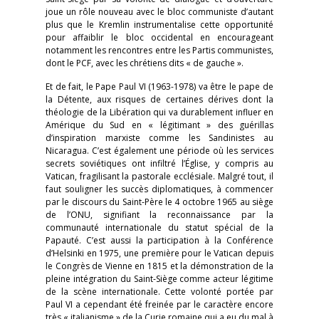
joue un rôle nouveau avec le bloc communiste d’autant
plus que le Kremlin instrumentalise cette opportunité
pour affaiblir le bloc occidental en encourageant
notamment les rencontres entre les Partis communistes,
dont le PCF, avec les chrétiens dits « de gauche ».
Et de fait, le Pape Paul VI (1963-1978) va être le pape de
la Détente, aux risques de certaines dérives dont la
théologie de la Libération qui va durablement influer en
Amérique du Sud en « légitimant » des guérillas
d’inspiration marxiste comme les Sandinistes au
Nicaragua. C’est également une période où les services
secrets soviétiques ont infiltré l’Église, y compris au
Vatican, fragilisant la pastorale ecclésiale. Malgré tout, il
faut souligner les succès diplomatiques, à commencer
par le discours du Saint-Père le 4 octobre 1965 au siège
de l’ONU, signifiant la reconnaissance par la
communauté internationale du statut spécial de la
Papauté. C’est aussi la participation à la Conférence
d’Helsinki en 1975, une première pour le Vatican depuis
le Congrès de Vienne en 1815 et la démonstration de la
pleine intégration du Saint-Siège comme acteur légitime
de la scène internationale. Cette volonté portée par
Paul VI a cependant été freinée par le caractère encore
très « italianisme » de la Curie romaine qui a eu du mal à