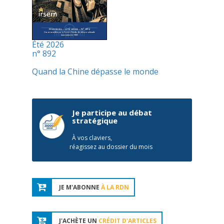
Été 2026
n° 892
Quand la Chine dépasse le monde
Je participe au débat
stratégique
À vos claviers,
réagissez au dossier du mois
JE M'ABONNE
À LA RDN
J'ACHÈTE UN
CRÉDIT D'ARTICLES