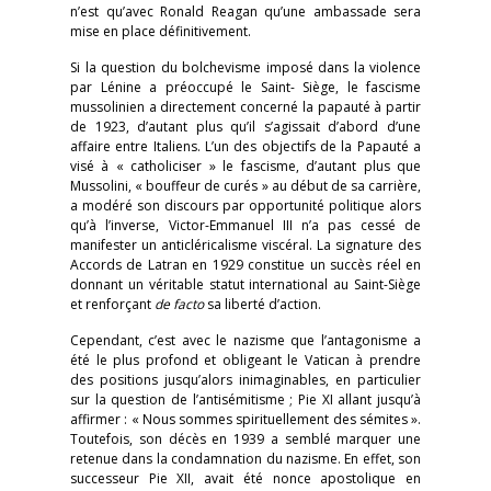
n’est qu’avec Ronald Reagan qu’une ambassade sera
mise en place définitivement.
Si la question du bolchevisme imposé dans la violence
par Lénine a préoccupé le Saint- Siège, le fascisme
mussolinien a directement concerné la papauté à partir
de 1923, d’autant plus qu’il s’agissait d’abord d’une
affaire entre Italiens. L’un des objectifs de la Papauté a
visé à « catholiciser » le fascisme, d’autant plus que
Mussolini, « bouffeur de curés » au début de sa carrière,
a modéré son discours par opportunité politique alors
qu’à l’inverse, Victor-Emmanuel III n’a pas cessé de
manifester un anticléricalisme viscéral. La signature des
Accords de Latran en 1929 constitue un succès réel en
donnant un véritable statut international au Saint-Siège
et renforçant
de facto
sa liberté d’action.
Cependant, c’est avec le nazisme que l’antagonisme a
été le plus profond et obligeant le Vatican à prendre
des positions jusqu’alors inimaginables, en particulier
sur la question de l’antisémitisme ; Pie XI allant jusqu’à
affirmer : « Nous sommes spirituellement des sémites ».
Toutefois, son décès en 1939 a semblé marquer une
retenue dans la condamnation du nazisme. En effet, son
successeur Pie XII, avait été nonce apostolique en