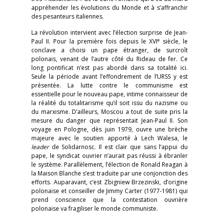
appréhender les évolutions du Monde et à s’affranchir
des pesanteurs italiennes.
La révolution intervient avec l’élection surprise de Jean-
e
Paul II. Pour la première fois depuis le XVI
siècle, le
conclave a choisi un pape étranger, de surcroît
polonais, venant de l’autre côté du Rideau de fer. Ce
long pontificat n’est pas abordé dans sa totalité ici.
Seule la période avant l’effondrement de l’URSS y est
présentée. La lutte contre le communisme est
essentielle pour le nouveau pape, intime connaisseur de
la réalité du totalitarisme qu’il soit issu du nazisme ou
du marxisme. D’ailleurs, Moscou a tout de suite pris la
mesure du danger que représentait Jean-Paul II. Son
voyage en Pologne, dès juin 1979, ouvre une brèche
majeure avec le soutien apporté à Lech Walesa, le
leader
de Solidarnosc. Il est clair que sans l’appui du
pape, le syndicat ouvrier n’aurait pas réussi à ébranler
le système. Parallèlement, l’élection de Ronald Reagan à
la Maison Blanche s’est traduite par une conjonction des
efforts. Auparavant, c’est Zbigniew Brzezinski, d’origine
polonaise et conseiller de Jimmy Carter (1977-1981) qui
prend conscience que la contestation ouvrière
polonaise va fragiliser le monde communiste.