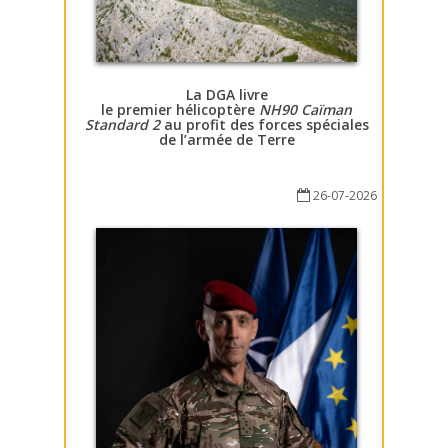
La DGA livre
le premier hélicoptère
NH90 Caïman
Standard 2
au profit des forces spéciales
de l’armée de Terre
26-07-2026