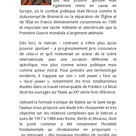
que leur pouvoir spirituel était
également remis en cause en
Europe, où le combat politique était féroce comme le
Kulturkampf
de Bismarck ou la séparation de l’Église et
de l’État en France définitivement consommée en 1905
et imposant une laïcité militante et anticléricale que la
Première Guerre mondiale a largement atténuée.
Dès lors, le Vatican – contraint à n’être plus qu’un
pouvoir spirituel – a progressivement pris conscience
de celui-ci et qu’il redevenait un acteur de la scène
internationale avec une vocation différente et
spécifique, non plus comme acteur politique mais
comme acteur moral. Pour prendre une terminologie
moderne, il s’appuie sur son «
soft power
» face au
«
hard power
», notamment les trois totalitarismes
étudiés dans ce travail remarquable de Frédéric Le Moal
e
dont les ouvrages sur l’Italie au XX
siècle font référence.
Utilisant la formule ironique de Staline sur le Saint-Siège,
l’auteur nous propose une étude très charpentée et très
objective sur les relations complexes que le Vatican a
eues de 1917 à 1989 avec Rome, Berlin et Moscou, dont
le point commun a été notamment l’hostilité
fondamentale au christianisme en proposant –
ou imposant – des nouveaux modèles de société qui