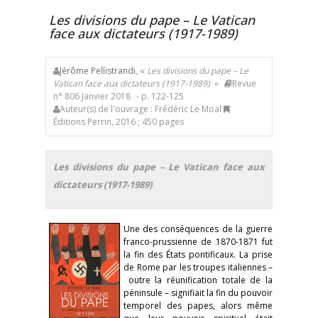
Les divisions du pape – Le Vatican
face aux dictateurs (1917-1989)
Jérôme Pellistrandi
, «
Les divisions du pape – Le
Vatican face aux dictateurs (1917-1989)
»
Revue
n° 806 Janvier 2018
- p. 122-125
Auteur(s) de l'ouvrage : Frédéric Le Moal
Éditions Perrin, 2016 ; 450 pages
Les divisions du pape – Le Vatican face aux
dictateurs (1917-1989)
Une des conséquences de la guerre
franco-prussienne de 1870-1871 fut
la fin des États pontificaux. La prise
de Rome par les troupes italiennes –
outre la réunification totale de la
péninsule – signifiait la fin du pouvoir
temporel des papes, alors même