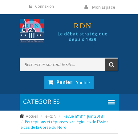
Panneau de gestion des cookies
Connexion
Mon Espace
RDN
Le débat stratégique
depuis 1939
Panier
- 0 article
Accueil
e-RDN
Revue n° 811 Juin 2018
Perceptions et réponses stratégiques de l’Asie :
le cas de la Corée du Nord