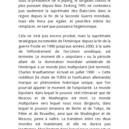
sous la présidence de Xi Jinping, le dirigeant chinois le
plus puissant depuis Mao Zedong, l’APL ne contestera
pas seulement la suprématie des États-Unis dans la
région depuis la fin de la Seconde Guerre mondiale,
mais elle finira par égaler, et peut-être même les
remplacer, en tant que puissance hégémonique.
Cela ne s’est pas encore produit, mais la suprématie
stratégique incontestée de l’Amérique depuis la fin de la
guerre froide en 1990 jusqu’aux années 2000, à la suite
de l’effondrement de l’ex-Union soviétique, est
terminée. Le moment dit « unipolaire » ou la période
allant de la domination mondiale unilatérale de
l’Amérique à un monde plus multipolaire [est terminé].
Charles Krauthammer écrivait en juillet 1990 : « Cette
reddition [la chute de l’URSS et l’unification allemande]
marque un phénomène historique unique, que l’on
pourrait appeler le moment de l’unipolarité. Le monde
bipolaire dans lequel le pouvoir réel n’émanait que de
Moscou et de Washington est mort. Le monde
multipolaire vers lequel nous nous dirigeons, dans
lequel le pouvoir émanera de Berlin et de Tokyo, de
Pékin et de Bruxelles, ainsi que de Washington et de
Moscou, peine à naître. La transition entre ces deux
mondes est maintenant, et elle ne durera pas