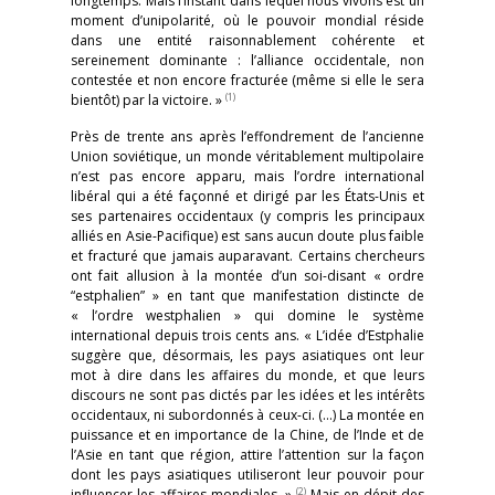
longtemps. Mais l’instant dans lequel nous vivons est un
moment d’unipolarité, où le pouvoir mondial réside
dans une entité raisonnablement cohérente et
sereinement dominante : l’alliance occidentale, non
contestée et non encore fracturée (même si elle le sera
(1)
bientôt) par la victoire. »
Près de trente ans après l’effondrement de l’ancienne
Union soviétique, un monde véritablement multipolaire
n’est pas encore apparu, mais l’ordre international
libéral qui a été façonné et dirigé par les États-Unis et
ses partenaires occidentaux (y compris les principaux
alliés en Asie-Pacifique) est sans aucun doute plus faible
et fracturé que jamais auparavant. Certains chercheurs
ont fait allusion à la montée d’un soi-disant « ordre
“estphalien” » en tant que manifestation distincte de
« l’ordre westphalien » qui domine le système
international depuis trois cents ans. « L’idée d’Estphalie
suggère que, désormais, les pays asiatiques ont leur
mot à dire dans les affaires du monde, et que leurs
discours ne sont pas dictés par les idées et les intérêts
occidentaux, ni subordonnés à ceux-ci. (…) La montée en
puissance et en importance de la Chine, de l’Inde et de
l’Asie en tant que région, attire l’attention sur la façon
dont les pays asiatiques utiliseront leur pouvoir pour
(2)
influencer les affaires mondiales. »
Mais en dépit des