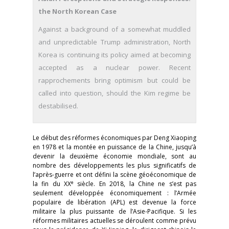
the North Korean Case
Against a background of a somewhat muddled
and unpredictable Trump administration, North
Korea is continuing its policy aimed at becoming
accepted as a nuclear power. Recent
rapprochements bring optimism but could be
called into question, should the Kim regime be
destabilised.
Le début des réformes économiques par Deng Xiaoping
en 1978 et la montée en puissance de la Chine, jusqu’à
devenir la deuxième économie mondiale, sont au
nombre des développements les plus significatifs de
l’après-guerre et ont défini la scène géoéconomique de
e
la fin du XX
siècle. En 2018, la Chine ne s’est pas
seulement développée économiquement : l’Armée
populaire de libération (APL) est devenue la force
militaire la plus puissante de l’Asie-Pacifique. Si les
réformes militaires actuelles se déroulent comme prévu