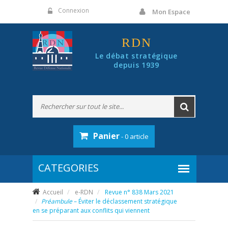
Panneau de gestion des cookies
Connexion
Mon Espace
RDN
Le débat stratégique
depuis 1939
Panier
- 0 article
Accueil
e-RDN
Revue n° 838 Mars 2021
Préambule
– Éviter le déclassement stratégique
en se préparant aux conflits qui viennent