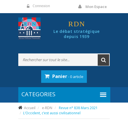
Panneau de gestion des cookies
Connexion
Mon Espace
RDN
Le débat stratégique
depuis 1939
Panier
- 0 article
Accueil
e-RDN
Revue n° 838 Mars 2021
L’Occident, c’est aussi civilisationnel