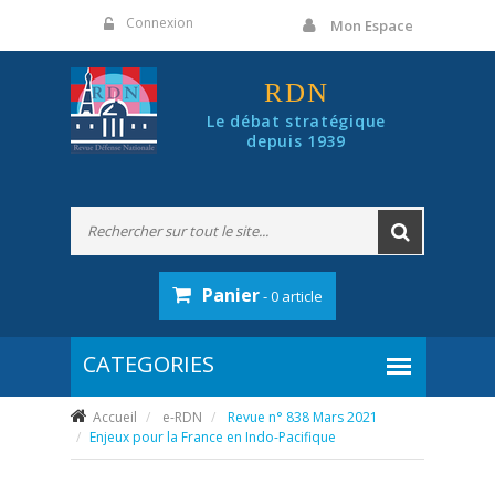
Panneau de gestion des cookies
Connexion
Mon Espace
RDN
Le débat stratégique
depuis 1939
Panier
- 0 article
Accueil
e-RDN
Revue n° 838 Mars 2021
Enjeux pour la France en Indo-Pacifique