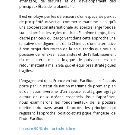
étrangère, de sécurité et de développement des
(1)
principaux États de la planète
.
Il est employé par les défenseurs d’un espace de paix et
de prospérité ouvert au commerce maritime ainsi qu’à
une coopération internationale au spectre large fondée
sur la liberté et les règles du droit. En même temps, il est
décrié par ceux qui perçoivent dans cette approche une
tentative d’endiguement de la Chine et d’une alternative
à son projet des routes de la soie, tandis que sous la
poussée de réflexes nationalistes et de l’affaiblissement
du multilatéralisme, la logique de puissance est de
retour mettant à mal
statu quo
et équilibres stratégiques
fragiles.
L’engagement de la France en Indo-Pacifique est à la fois
porté par un statut de nation maritime de premier plan
et de nation riveraine d’un espace stratégique agrégé
autour de deux océans essentiels. Pour l’apprécier,
nous examinerons les fondamentaux de la posture
maritime du pays avant d’aborder les principes qui
régissent l’approche politico-stratégique française de
l’Indo-Pacifique.
Il reste 90 % de l'article à lire