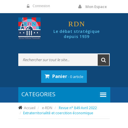
Panneau de gestion des cookies
Connexion
Mon Espace
RDN
Le débat stratégique
depuis 1939
Panier
- 0 article
Accueil
e-RDN
Revue n° 849 Avril 2022
Extraterritorialité et coercition économique