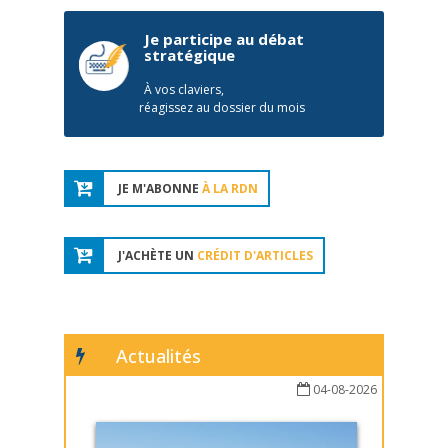
Je participe au débat
stratégique
À vos claviers,
réagissez au dossier du mois
JE M'ABONNE
À LA RDN
J'ACHÈTE UN
CRÉDIT D'ARTICLES
Actualités
04-08-2026