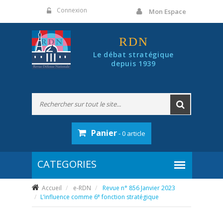
Panneau de gestion des cookies
Connexion
Mon Espace
RDN
Le débat stratégique
depuis 1939
Panier
- 0 article
Accueil
e-RDN
Revue n° 856 Janvier 2023
e
L’influence comme 6
fonction stratégique