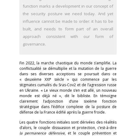
function marks a development in our concept of
the security posture we need today. And yet
influence cannot be made to order: it has to be
built, and needs to form part of an overall
approach consistent with our form of
governance.
Fin 2022, la marche chaotique du monde s’amplifie. La
conflictualité se démultiplie et la mutation de la guerre
dans ses diverses acceptions se poursuit dans ce
e
« deuxième XXI
siècle » qui commence par les
stigmates cumulés du Sras-Cov2 et de l’agression russe
en Ukraine. « Le vieux monde s’en est allé, un nouveau
monde est déjà né », dit le bibliste. En témoigne
clairement l’adjonction d’une sixième fonction
stratégique dans l’édifice complexe de la posture de
défense de la France édifié après la guerre froide.
Les quatre fonctions initiales sont dérivées des réalités
d’alors, le couple dissuasion et protection, c’est-à-dire
la permanence défensive
, et le couple prévention et