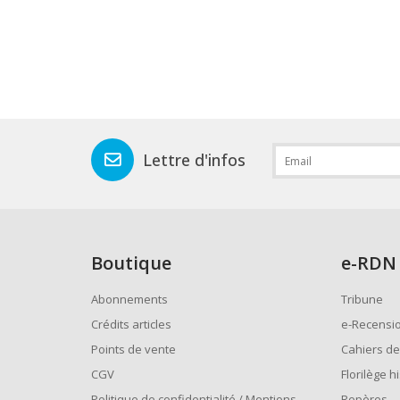
Lettre d'infos
Boutique
e
-RDN
Abonnements
Tribune
Crédits articles
e-Recensi
Points de vente
Cahiers de
CGV
Florilège h
Politique de confidentialité / Mentions
Repères