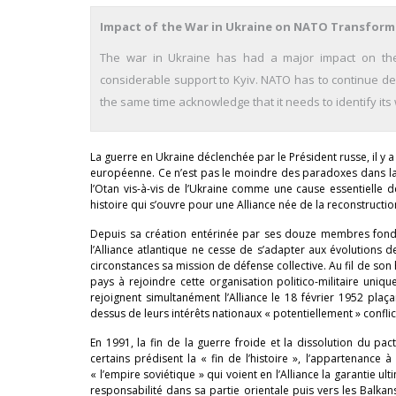
Impact of the War in Ukraine on NATO Transform
The war in Ukraine has had a major impact on the At
considerable support to Kyiv. NATO has to continue dev
the same time acknowledge that it needs to identify its
La guerre en Ukraine déclenchée par le Président russe, il y a
européenne. Ce n’est pas le moindre des paradoxes dans la 
l’Otan vis-à-vis de l’Ukraine comme une cause essentielle d
histoire qui s’ouvre pour une Alliance née de la reconstructi
Depuis sa création entérinée par ses douze membres fon
l’Alliance atlantique ne cesse de s’adapter aux évolutions d
circonstances sa mission de défense collective. Au fil de son 
pays à rejoindre cette organisation politico-militaire uniqu
rejoignent simultanément l’Alliance le 18 février 1952 plaça
dessus de leurs intérêts nationaux « potentiellement » conflic
En 1991, la fin de la guerre froide et la dissolution du pa
certains prédisent la « fin de l’histoire », l’appartenanc
« l’empire soviétique » qui voient en l’Alliance la garantie u
responsabilité dans sa partie orientale puis vers les Balka