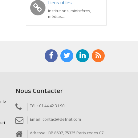
Liens utiles
Institutions, ministères,
médias...
Nous Contacter
r le
Tél. : 01 44 42 31 90
Email : contact@defnat.com
ourt
Adresse : BP 8607, 75325 Paris cedex 07