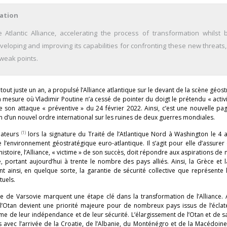
ation
lantic Alliance, accelerating the process of transformation whilst b
eloping and improving its capabilities for confronting these new threats,
 weak points.
 tout juste un an, a propulsé l’Alliance atlantique sur le devant de la scène géos
mesure où Vladimir Poutine n’a cessé de pointer du doigt le prétendu « acti
e son attaque « préventive » du 24 février 2022. Ainsi, c’est une nouvelle p
on d’un nouvel ordre international sur les ruines de deux guerres mondiales.
(1)
dateurs
lors la signature du Traité de l’Atlantique Nord à Washington le 4 a
e l’environnement géostratégique euro-atlantique. Il s’agit pour elle d’assurer
histoire, l’Alliance, « victime » de son succès, doit répondre aux aspirations d
e, portant aujourd’hui à trente le nombre des pays alliés. Ainsi, la Grèce et 
nt ainsi, en quelque sorte, la garantie de sécurité collective que représente 
tuels.
cte de Varsovie marquent une étape clé dans la transformation de l’Alliance.
e à l’Otan devient une priorité majeure pour de nombreux pays issus de l’écl
ltime de leur indépendance et de leur sécurité. L’élargissement de l’Otan et de 
ns avec l’arrivée de la Croatie, de l’Albanie, du Monténégro et de la Macédoi