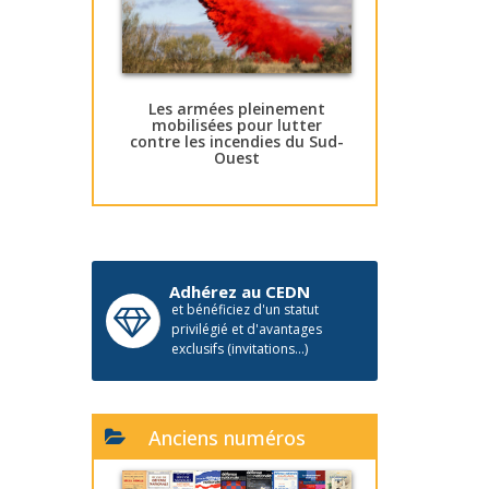
Les armées pleinement
mobilisées pour lutter
contre les incendies du Sud-
Ouest
Adhérez au CEDN
et bénéficiez d'un statut
privilégié et d'avantages
exclusifs (invitations...)
Anciens numéros