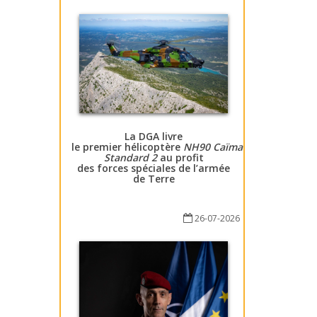
La DGA livre
le premier hélicoptère
NH90 Caïman
Standard 2
au profit
des forces spéciales de l’armée
de Terre
26-07-2026