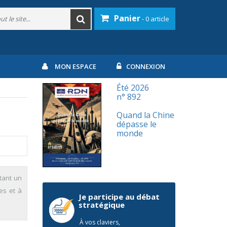
Panier
- 0 article
MON ESPACE
CONNEXION
Été 2026
n° 892
Quand la Chine
dépasse le
monde
tant un
es et à
Je participe au débat
stratégique
À vos claviers,