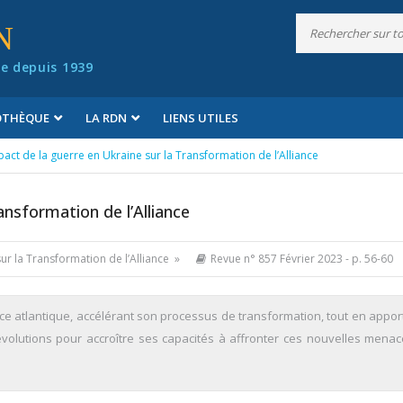
N
e depuis 1939
IOTHÈQUE
LA RDN
LIENS UTILES
act de la guerre en Ukraine sur la Transformation de l’Alliance
ansformation de l’Alliance
sur la Transformation de l’Alliance »
Revue n° 857 Février 2023
- p. 56-60
nce atlantique, accélérant son processus de transformation, tout en appor
évolutions pour accroître ses capacités à affronter ces nouvelles menac