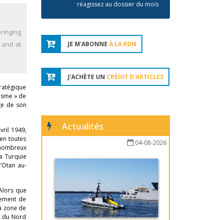
réagissez au dossier du mois
ringing
 and at
JE M'ABONNE
À LA RDN
J'ACHÈTE UN
CRÉDIT D'ARTICLES
tratégique
visme » de
age de son
Actualités
vril 1949,
 en toutes
04-08-2026
e nombreux
la Turquie
l’Otan au-
 Alors que
atement de
sa zone de
ne du Nord