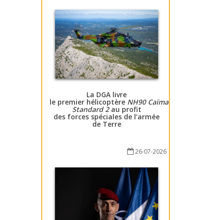
La DGA livre
le premier hélicoptère
NH90 Caïman
Standard 2
au profit
des forces spéciales de l’armée
de Terre
26-07-2026