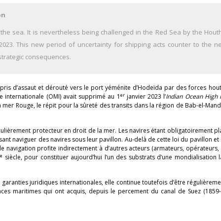
on
 the sea. It is nevertheless being challenged in the Red Sea by the Houth
2023. This new period of uncertainty for shipping acts counter to the n
 strategic consequences.
pris d’assaut et dérouté vers le port yéménite d’Hodeïda par des forces hout
er
e internationale (OMI) avait supprimé au 1
janvier 2023 l’
Indian Ocean High 
 mer Rouge, le répit pour la sûreté des transits dans la région de Bab-el-Man
ticulièrement protecteur en droit de la mer. Les navires étant obligatoirement p
aisant naviguer des navires sous leur pavillon. Au-delà de cette loi du pavillon et 
de navigation profite indirectement à d’autres acteurs (armateurs, opérateurs, 
e
I
siècle, pour constituer aujourd’hui l’un des substrats d’une mondialisation
 garanties juridiques internationales, elle continue toutefois d’être régulièrem
aces maritimes qui ont acquis, depuis le percement du canal de Suez (1859-