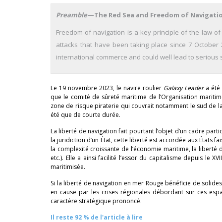
Preamble
—The Red Sea and Freedom of Navigati
Freedom of navigation is a key principle of the law of
attacks that have been taking place since 7 October 
international commerce and could well lead to serious
Le 19 novembre 2023, le navire roulier
Galaxy Leader
a été 
que le comité de sûreté maritime de l’Organisation maritim
zone de risque piraterie qui couvrait notamment le sud de la
été que de courte durée.
La liberté de navigation fait pourtant l’objet d’un cadre par
la juridiction d’un État, cette liberté est accordée aux États f
la complexité croissante de l’économie maritime, la liberté 
etc.). Elle a ainsi facilité l’essor du capitalisme depuis le XVI
maritimisée.
Si la liberté de navigation en mer Rouge bénéficie de solides
en cause par les crises régionales débordant sur ces esp
caractère stratégique prononcé.
Il reste 92 % de l'article à lire