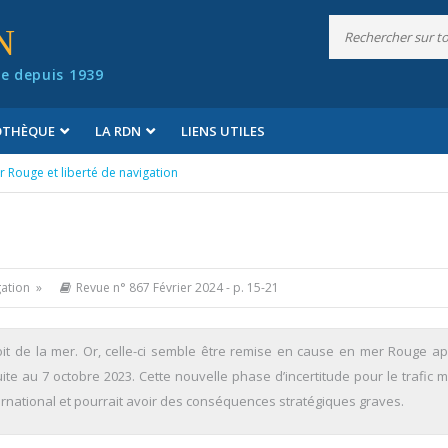
N
e depuis 1939
IOTHÈQUE
LA RDN
LIENS UTILES
r Rouge et liberté de navigation
gation »
Revue n° 867 Février 2024
- p. 15-21
oit de la mer. Or, celle-ci semble être remise en cause en mer Rouge ap
te au 7 octobre 2023. Cette nouvelle phase d’incertitude pour le trafic m
ernational et pourrait avoir des conséquences stratégiques graves.