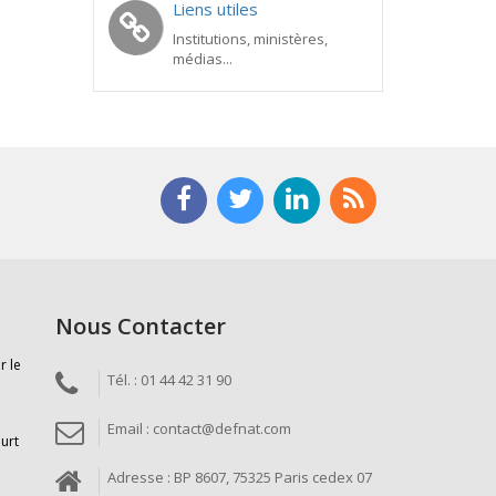
Liens utiles
Institutions, ministères,
médias...
Nous Contacter
r le
Tél. : 01 44 42 31 90
Email : contact@defnat.com
ourt
Adresse : BP 8607, 75325 Paris cedex 07