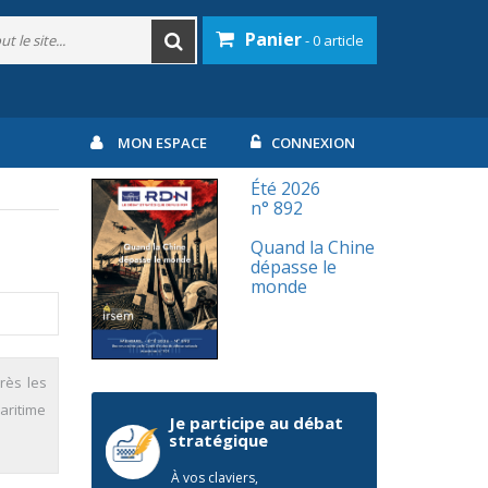
Panier
- 0 article
MON ESPACE
CONNEXION
Été 2026
n° 892
Quand la Chine
dépasse le
monde
rès les
aritime
Je participe au débat
stratégique
À vos claviers,