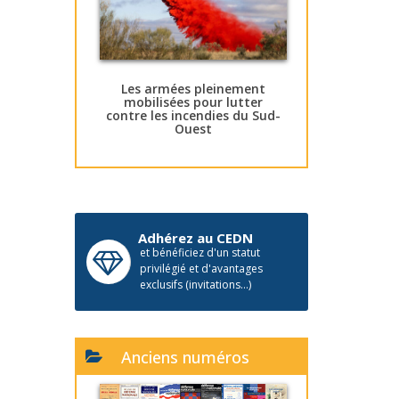
Les armées pleinement
mobilisées pour lutter
contre les incendies du Sud-
Ouest
Adhérez au CEDN
et bénéficiez d'un statut
privilégié et d'avantages
exclusifs (invitations...)
Anciens numéros