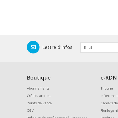
Lettre d'infos
Boutique
e
-RDN
Abonnements
Tribune
Crédits articles
e-Recensi
Points de vente
Cahiers de
CGV
Florilège h
Politique de confidentialité / Mentions
Repères