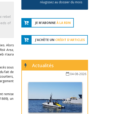
réagissez au dossier du mois
i rebel
eeds of
JE M'ABONNE
À LA RDN
J'ACHÈTE UN
CRÉDIT D'ARTICLES
ies. Alors
Risk Area
,
deb n’aura
Actualités
lacés sous
du fait de
04-08-2026
courtiers,
 largement
ent remise
1869), un