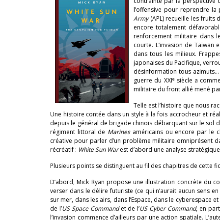
contrainte par la perspective 
l’offensive pour reprendre la
Army
(APL) recueille les fruit
encore totalement défavorable,
renforcement militaire dans le
courte. L’invasion de Taïwan 
dans tous les milieux. Frapp
japonaises du Pacifique, verro
désinformation tous azimuts…
e
guerre du XXI
siècle a commen
militaire du front allié mené p
Telle est l’histoire que nous ra
Une histoire contée dans un style à la fois accrocheur et r
depuis le général de brigade chinois débarquant sur le sol d
régiment littoral de
Marines
américains ou encore par le ch
créative pour parler d’un problème militaire omniprésent d
récréatif :
White Sun War
est d’abord une analyse stratégique 
Plusieurs points se distinguent au fil des chapitres de cette fic
D’abord, Mick Ryan propose une illustration concrète du co
verser dans le délire futuriste (ce qui n’aurait aucun sens 
sur mer, dans les airs, dans l’Espace, dans le cyberespace e
de l’
US Space Command
et de l’
US Cyber Command
, en par
l’invasion commence d’ailleurs par une action spatiale. L’a