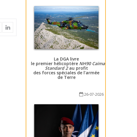
La DGA livre
le premier hélicoptère
NH90 Caïman
Standard 2
au profit
des forces spéciales de l’armée
de Terre
26-07-2026