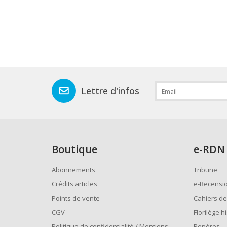
Lettre d'infos
Boutique
e
-RDN
Abonnements
Tribune
Crédits articles
e-Recensi
Points de vente
Cahiers de
CGV
Florilège h
Politique de confidentialité / Mentions
Repères