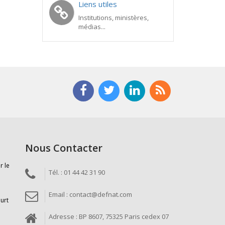
Liens utiles
Institutions, ministères,
médias...
Nous Contacter
r le
Tél. : 01 44 42 31 90
Email : contact@defnat.com
ourt
Adresse : BP 8607, 75325 Paris cedex 07