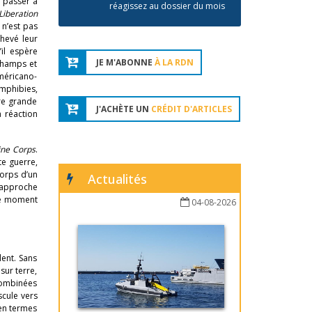
e passer à
réagissez au dossier du mois
Liberation
 n’est pas
chevé leur
’il espère
JE M'ABONNE
À LA RDN
 champs et
méricano-
amphibies,
re grande
J'ACHÈTE UN
CRÉDIT D'ARTICLES
 réaction
ne Corps
.
te guerre,
corps d’un
Actualités
 approche
ple moment
04-08-2026
dent. Sans
sur terre,
 combinées
scule vers
 en termes