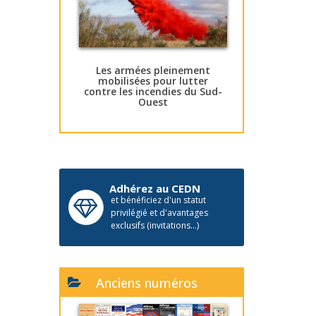
Les armées pleinement
mobilisées pour lutter
contre les incendies du Sud-
Ouest
Adhérez au CEDN
et bénéficiez d'un statut
privilégié et d'avantages
exclusifs (invitations...)
Anciens numéros