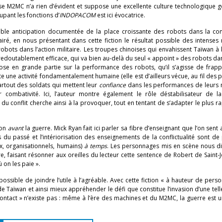
M2MC n’a rien d’évident et suppose une excellente culture technologique gé
upant les fonctions d’
INDOPACOM
est ici évocatrice.
ble anticipation documentée de la place croissante des robots dans la confl
ré, en nous présentant dans cette fiction le résultat possible des intenses 
bots dans l’action militaire. Les troupes chinoises qui envahissent Taïwan à 
outablement efficace, qui va bien au-delà du seul « appoint » des robots dan
pose en grande partie sur la performance des robots, qu’il s’agisse de frap
e une activité fondamentalement humaine (elle est d’ailleurs vécue, au fil des 
artout des soldats qui mettent leur
confiance
dans les performances de leurs 
 combativité. Ici, l’auteur montre également le rôle déstabilisateur de la
du conflit cherche ainsi à la provoquer, tout en tentant de s’adapter le plus 
ion
avant
la guerre. Mick Ryan fait ici parler sa fibre d’enseignant que l’on sent 
u passé et l’intériorisation des enseignements de la conflictualité sont de 
ux, organisationnels, humains)
à temps
. Les personnages mis en scène nous di
e, faisant résonner aux oreilles du lecteur cette sentence de Robert de Saint-J
 on les paie ».
ossible de joindre l’utile à l’agréable. Avec cette fiction « à hauteur de pers
 Taïwan et ainsi mieux appréhender le défi que constitue l’invasion d’une telle
ontact » n’existe pas : même à l’ère des machines et du M2MC, la guerre est u