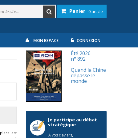
Panier
- 0 article
MON ESPACE
CONNEXION
Été 2026
n° 892
Quand la Chine
dépasse le
monde
Je participe au débat
stratégique
place est
À vos claviers,