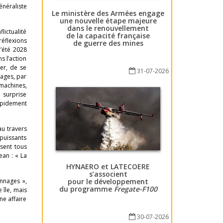
néraliste
Le ministère des Armées engage
une nouvelle étape majeure
dans le renouvellement
ictualité
de la capacité française
réflexions
de guerre des mines
l’été 2028
s l’action
per, de se
31-07-2026
pages, par
machines,
 surprise
rapidement
au travers
puissants
sent tous
ean : « La
HYNAERO et LATECOERE
s’associent
onnages »,
pour le développement
du programme
Fregate-F100
 île, mais
ne affaire
30-07-2026