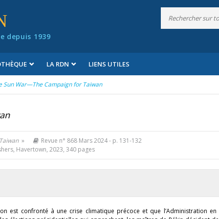
N
e depuis 1939
IOTHÈQUE
LA RDN
LIENS UTILES
e Sun War—The Campaign for Taiwan
wan
Taiwan
»
Revue n° 868 Mars 2024
- p. 131-132
hers, Havertown, 2023, 340 pages
n est confronté à une crise climatique précoce et que l’Administration en 