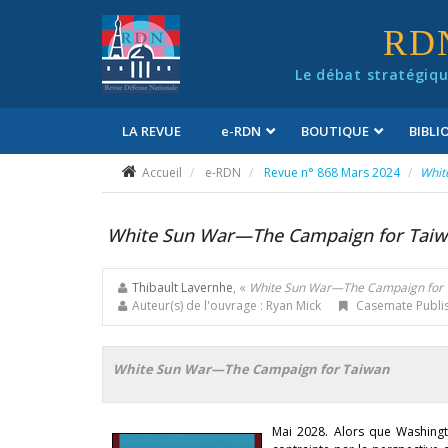
Panneau de gestion des cookies
RD
Le débat stratégiqu
LA REVUE
e
-RDN
BOUTIQUE
BIBL
Conditions générales de vente
Accueil
e-RDN
Revue n° 868 Mars 2024
Whit
White Sun War—The Campaign for Tai
Thibault Lavernhe
, «
White Sun War—The Campaign for 
Auteur(s) de l'ouvrage : Ryan Mick
Casemate Publis
White Sun War—The Campaign for Taiwan
Mai 2028. Alors que Washingto