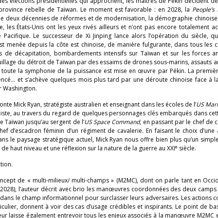
des élections présidentielles qui approchent, les maîtres de Pékin décident d
 province rebelle de Taïwan. Le moment est favorable : en 2028, la
People’s 
s de deux décennies de réformes et de modernisation, la démographie chinoise
 les États-Unis ont les yeux rivés ailleurs et n’ont pas encore totalement a
 Pacifique. Le successeur de Xi Jinping lance alors l’opération du siècle, qu
est menée depuis la côte est chinoise, de manière fulgurante, dans tous les
es de décapitation, bombardements intensifs sur Taïwan et sur les forces a
uillage du détroit de Taïwan par des essaims de drones sous-marins, assauts 
 toute la symphonie de la puissance est mise en œuvre par Pékin. La premiè
cé… et s’achève quelques mois plus tard par une déroute chinoise face à la
ar Washington.
conte Mick Ryan, stratégiste australien et enseignant dans les écoles de l’
US Mari
éaliste, au travers du regard de quelques personnages clés embarqués dans cet
e Taïwan jusqu’au sergent de l’
US Space Command
, en passant par le chef de 
ef d’escadron féminin d’un régiment de cavalerie. En faisant le choix d’une
ans le paysage stratégique actuel, Mick Ryan nous offre bien plus qu’un sim
e
de haut niveau et une réflexion sur la nature de la guerre au XXI
siècle.
tion.
ncept de « multi-milieux/ multi-champs » (M2MC), dont on parle tant en Occi
en 2028), l’auteur décrit avec brio les manœuvres coordonnées des deux camps 
t dans le champ informationnel pour surclasser leurs adversaires. Les actions
ticulier, donnent à voir des cas d’usage crédibles et inspirants. Le point de ba
uteur laisse également entrevoir tous les enjeux associés à la manœuvre M2MC