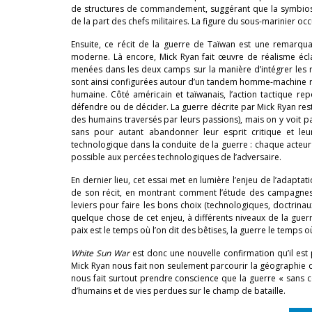
de structures de commandement, suggérant que la symbiose 
de la part des chefs militaires. La figure du sous-marinier occ
Ensuite, ce récit de la guerre de Taïwan est une remarqua
moderne. Là encore, Mick Ryan fait œuvre de réalisme éclai
menées dans les deux camps sur la manière d’intégrer les ro
sont ainsi configurées autour d’un tandem homme-machine red
humaine. Côté américain et taïwanais, l’action tactique re
défendre ou de décider. La guerre décrite par Mick Ryan rest
des humains traversés par leurs passions), mais on y voit p
sans pour autant abandonner leur esprit critique et leur
technologique dans la conduite de la guerre : chaque acteur 
possible aux percées technologiques de l’adversaire.
En dernier lieu, cet essai met en lumière l’enjeu de l’adaptat
de son récit, en montrant comment l’étude des campagnes d
leviers pour faire les bons choix (technologiques, doctrina
quelque chose de cet enjeu, à différents niveaux de la guerr
paix est le temps où l’on dit des bêtises, la guerre le temps où
White Sun War
est donc une nouvelle confirmation qu’il est p
Mick Ryan nous fait non seulement parcourir la géographie de
nous fait surtout prendre conscience que la guerre « sans c
d’humains et de vies perdues sur le champ de bataille.