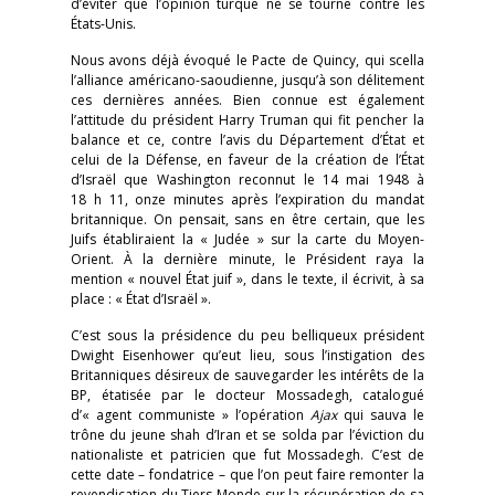
d’éviter que l’opinion turque ne se tourne contre les
États-Unis.
Nous avons déjà évoqué le Pacte de Quincy, qui scella
l’alliance américano-saoudienne, jusqu’à son délitement
ces dernières années. Bien connue est également
l’attitude du président Harry Truman qui fit pencher la
balance et ce, contre l’avis du Département d’État et
celui de la Défense, en faveur de la création de l’État
d’Israël que Washington reconnut le 14 mai 1948 à
18 h 11, onze minutes après l’expiration du mandat
britannique. On pensait, sans en être certain, que les
Juifs établiraient la « Judée » sur la carte du Moyen-
Orient. À la dernière minute, le Président raya la
mention « nouvel État juif », dans le texte, il écrivit, à sa
place : « État d’Israël ».
C’est sous la présidence du peu belliqueux président
Dwight Eisenhower qu’eut lieu, sous l’instigation des
Britanniques désireux de sauvegarder les intérêts de la
BP, étatisée par le docteur Mossadegh, catalogué
d’« agent communiste » l’opération
Ajax
qui sauva le
trône du jeune shah d’Iran et se solda par l’éviction du
nationaliste et patricien que fut Mossadegh. C’est de
cette date – fondatrice – que l’on peut faire remonter la
revendication du Tiers-Monde sur la récupération de sa