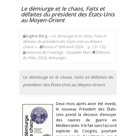
Le démiurge et le chaos, Faits et
défaites du président des États-Unis
au Moyen-Orient
Eugène Berg
, «
Le démiurge et le chaos, Faits et
défaites du président des États-Unis au Moyen-
Orient
»
Revue n° 869 Avril 2024
- p. 131-132
Auteur(s) de l'ouvrage : Goutalier Marc
Éditions
du Félin, 2024, 464 pages
Le démiurge et le chaos, Faits et défaites du
président des États-Unis au Moyen-Orient
Deux mois après avoir été investi,
le nouveau Président des États-
Unis prend la décision d’envoyer
des navires de guerre en
Méditerranée. Il le fait sans l’accord
explicite du Congrès, pourtant