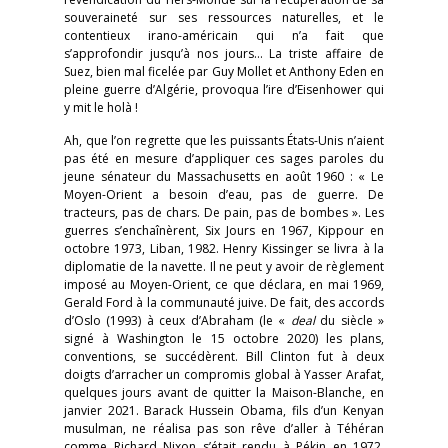
souveraineté sur ses ressources naturelles, et le
contentieux irano-américain qui n’a fait que
s’approfondir jusqu’à nos jours… La triste affaire de
Suez, bien mal ficelée par Guy Mollet et Anthony Eden en
pleine guerre d’Algérie, provoqua l’ire d’Eisenhower qui
y mit le holà !
Ah, que l’on regrette que les puissants États-Unis n’aient
pas été en mesure d’appliquer ces sages paroles du
jeune sénateur du Massachusetts en août 1960 : « Le
Moyen-Orient a besoin d’eau, pas de guerre. De
tracteurs, pas de chars. De pain, pas de bombes ». Les
guerres s’enchaînèrent, Six Jours en 1967, Kippour en
octobre 1973, Liban, 1982. Henry Kissinger se livra à la
diplomatie de la navette. Il ne peut y avoir de règlement
imposé au Moyen-Orient, ce que déclara, en mai 1969,
Gerald Ford à la communauté juive. De fait, des accords
d’Oslo (1993) à ceux d’Abraham (le «
deal
du siècle »
signé à Washington le 15 octobre 2020) les plans,
conventions, se succédèrent. Bill Clinton fut à deux
doigts d’arracher un compromis global à Yasser Arafat,
quelques jours avant de quitter la Maison-Blanche, en
janvier 2021. Barack Hussein Obama, fils d’un Kenyan
musulman, ne réalisa pas son rêve d’aller à Téhéran
comme Richard Nixon s’était rendu à Pékin en 1972.