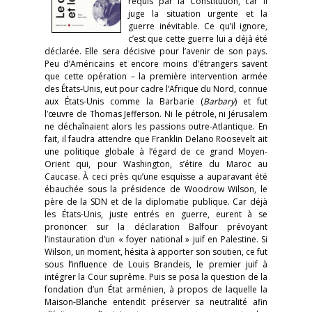
requis par la Constitution, car il
juge la situation urgente et la
guerre inévitable. Ce qu’il ignore,
c’est que cette guerre lui a déjà été
déclarée. Elle sera décisive pour l’avenir de son pays.
Peu d’Américains et encore moins d’étrangers savent
que cette opération – la première intervention armée
des États-Unis, eut pour cadre l’Afrique du Nord, connue
aux États-Unis comme la Barbarie (
Barbary
) et fut
l’œuvre de Thomas Jefferson. Ni le pétrole, ni Jérusalem
ne déchaînaient alors les passions outre-Atlantique. En
fait, il faudra attendre que Franklin Delano Roosevelt ait
une politique globale à l’égard de ce grand Moyen-
Orient qui, pour Washington, s’étire du Maroc au
Caucase. À ceci près qu’une esquisse a auparavant été
ébauchée sous la présidence de Woodrow Wilson, le
père de la SDN et de la diplomatie publique. Car déjà
les États-Unis, juste entrés en guerre, eurent à se
prononcer sur la déclaration Balfour prévoyant
l’instauration d’un « foyer national » juif en Palestine. Si
Wilson, un moment, hésita à apporter son soutien, ce fut
sous l’influence de Louis Brandeis, le premier juif à
intégrer la Cour suprême. Puis se posa la question de la
fondation d’un État arménien, à propos de laquelle la
Maison-Blanche entendit préserver sa neutralité afin