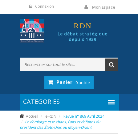
Panneau de gestion des cookies
Connexion
Mon Espace
RDN
Le débat stratégique
depuis 1939
Panier
- 0 article
Accueil
e-RDN
Revue n° 869 Avril 2024
Le démiurge et le chaos, Faits et défaites du
président des États-Unis au Moyen-Orient