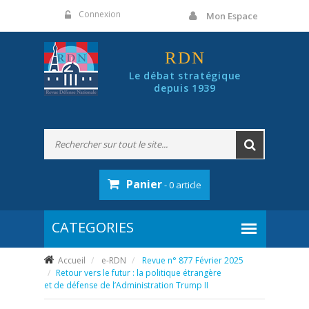
Panneau de gestion des cookies
Connexion
Mon Espace
RDN
Le débat stratégique
depuis 1939
Panier
- 0 article
Accueil
e-RDN
Revue n° 877 Février 2025
Retour vers le futur : la politique étrangère
et de défense de l’Administration Trump II