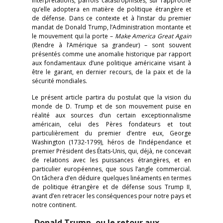
interprétations, parfois catastrophistes, sur l’approche
qu’elle adoptera en matière de politique étrangère et
de défense. Dans ce contexte et à l’instar du premier
mandat de Donald Trump, l’Administration montante et
le mouvement qui la porte –
Make America Great Again
(Rendre à l’Amérique sa grandeur) – sont souvent
présentés comme une anomalie historique par rapport
aux fondamentaux d’une politique américaine visant à
être le garant, en dernier recours, de la paix et de la
sécurité mondiales.
Le présent article partira du postulat que la vision du
monde de D. Trump et de son mouvement puise en
réalité aux sources d’un certain exceptionnalisme
américain, celui des Pères fondateurs et tout
particulièrement du premier d’entre eux, George
Washington (1732-1799), héros de l’indépendance et
premier Président des États-Unis, qui, déjà, ne concevait
de relations avec les puissances étrangères, et en
particulier européennes, que sous l’angle commercial.
On tâchera d’en déduire quelques linéaments en termes
de politique étrangère et de défense sous Trump II,
avant d’en retracer les conséquences pour notre pays et
notre continent.
Donald Trump, ou le retour aux