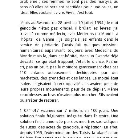
problème ; ces femmes ne sont pas des martyrs, au
sens où elles se seraient sacrifiées pour une cause, un
idéal. Elles voulaient vivre. Vivre, c’est tout.
J’étais au Rwanda du 28 avril au 10 juillet 1994 ; le mot
génocide n’était pas officiel, il brûlait les lèvres. J’ai
travaillé comme médecin, avec Médecins du Monde, à
l’hôpital de Gahini ; je soignais les enfants dans le
service de pédiatrie. J’avais fait quelques missions
humanitaires auparavant, toujours avec Médecins du
Monde mais là, dans cet hôpital, dans un Rwanda déjà
dévasté, ce qui était frappant, c’était le silence. Pas un
cri, pas un bruit, pas le moindre gémissement chez ces
110 enfants odieusement déchiquetés par des
machettes, des grenades et des lances. La moitié était
isolée. Ils gisaient là recroquevillés. Ils avaient peur de
leurs propres mouvements, peur de se déplier. Même
ceux blessés au bras n’osaient plus marcher. S’ils avaient
pu arrêter de respirer.
1 074 017 victimes sur 7 millions en 100 jours. Une
solution finale fulgurante, inégalée dans l’histoire. Une
solution finale annoncée par des meurtres sporadiques
de Tutsis, des actes de génocide, à répétition. En effet,
depuis 1959, l’extermination des Tutsis, la planification