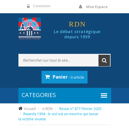
Panneau de gestion des cookies
Connexion
Mon Espace
RDN
Le débat stratégique
depuis 1939
Panier
- 0 article
Accueil
e-RDN
Revue n° 877 Février 2025
Rwanda 1994 : le viol est un meurtre qui laisse
la victime vivante