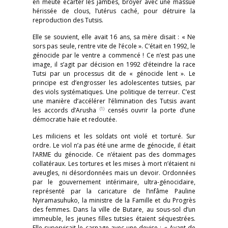
en meute écarter les jambes, broyer avec une massue
hérissée de clous, l’utérus caché, pour détruire la
reproduction des Tutsis.
Elle se souvient, elle avait 16 ans, sa mère disait : « Ne
sors pas seule, rentre vite de l’école ». C’était en 1992, le
génocide par le ventre a commencé ! Ce n’est pas une
image, il s’agit par décision en 1992 d’éteindre la race
Tutsi par un processus dit de « génocide lent ». Le
principe est d’engrosser les adolescentes tutsies, par
des viols systématiques. Une politique de terreur. C’est
une manière d’accélérer l’élimination des Tutsis avant
(1)
les accords d’Arusha
censés ouvrir la porte d’une
démocratie haïe et redoutée.
Les miliciens et les soldats ont violé et torturé. Sur
ordre. Le viol n’a pas été une arme de génocide, il était
l’ARME du génocide. Ce n’étaient pas des dommages
collatéraux. Les tortures et les mises à mort n’étaient ni
aveugles, ni désordonnées mais un devoir. Ordonnées
par le gouvernement intérimaire, ultra-génocidaire,
représenté par la caricature de l’infâme Pauline
Nyiramasuhuko, la ministre de la Famille et du Progrès
des femmes. Dans la ville de Butare, au sous-sol d’un
immeuble, les jeunes filles tutsies étaient séquestrées.
Elle supervisait le carnage avec une devise : « Avant de