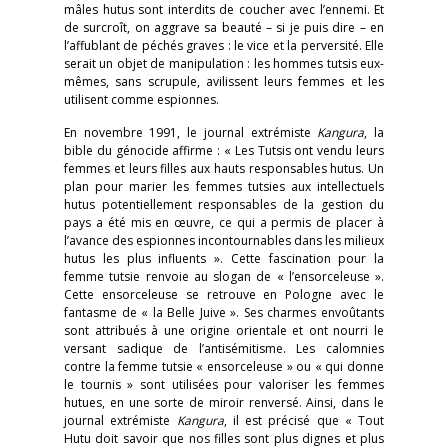
mâles hutus sont interdits de coucher avec l’ennemi. Et
de surcroît, on aggrave sa beauté – si je puis dire – en
l’affublant de péchés graves : le vice et la perversité. Elle
serait un objet de manipulation : les hommes tutsis eux-
mêmes, sans scrupule, avilissent leurs femmes et les
utilisent comme espionnes.
En novembre 1991, le journal extrémiste
Kangura
, la
bible du génocide affirme : « Les Tutsis ont vendu leurs
femmes et leurs filles aux hauts responsables hutus. Un
plan pour marier les femmes tutsies aux intellectuels
hutus potentiellement responsables de la gestion du
pays a été mis en œuvre, ce qui a permis de placer à
l’avance des espionnes incontournables dans les milieux
hutus les plus influents ». Cette fascination pour la
femme tutsie renvoie au slogan de « l’ensorceleuse ».
Cette ensorceleuse se retrouve en Pologne avec le
fantasme de « la Belle Juive ». Ses charmes envoûtants
sont attribués à une origine orientale et ont nourri le
versant sadique de l’antisémitisme. Les calomnies
contre la femme tutsie « ensorceleuse » ou « qui donne
le tournis » sont utilisées pour valoriser les femmes
hutues, en une sorte de miroir renversé. Ainsi, dans le
journal extrémiste
Kangura
, il est précisé que « Tout
Hutu doit savoir que nos filles sont plus dignes et plus