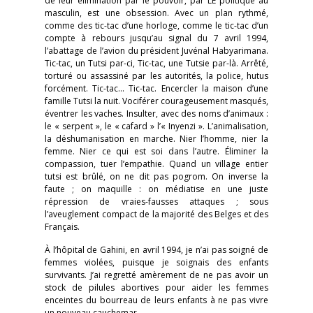
de leur élimination par le pouvoir, par LE politique au
masculin, est une obsession. Avec un plan rythmé,
comme des tic-tac d’une horloge, comme le tic-tac d’un
compte à rebours jusqu’au signal du 7 avril 1994,
l’abattage de l’avion du président Juvénal Habyarimana.
Tic-tac, un Tutsi par-ci, Tic-tac, une Tutsie par-là. Arrêté,
torturé ou assassiné par les autorités, la police, hutus
forcément. Tic-tac… Tic-tac. Encercler la maison d’une
famille Tutsi la nuit. Vociférer courageusement masqués,
éventrer les vaches. Insulter, avec des noms d’animaux :
le « serpent », le « cafard » l’« Inyenzi ». L’animalisation,
la déshumanisation en marche. Nier l’homme, nier la
femme. Nier ce qui est soi dans l’autre. Éliminer la
compassion, tuer l’empathie. Quand un village entier
tutsi est brûlé, on ne dit pas pogrom. On inverse la
faute ; on maquille : on médiatise en une juste
répression de vraies-fausses attaques ; sous
l’aveuglement compact de la majorité des Belges et des
Français.
À l’hôpital de Gahini, en avril 1994, je n’ai pas soigné de
femmes violées, puisque je soignais des enfants
survivants. J’ai regretté amèrement de ne pas avoir un
stock de pilules abortives pour aider les femmes
enceintes du bourreau de leurs enfants à ne pas vivre
un nouveau cauchemar.