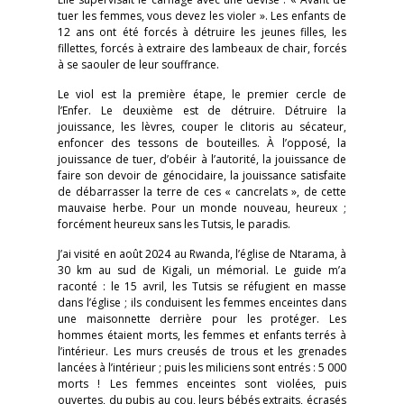
tuer les femmes, vous devez les violer ». Les enfants de
12 ans ont été forcés à détruire les jeunes filles, les
fillettes, forcés à extraire des lambeaux de chair, forcés
à se saouler de leur souffrance.
Le viol est la première étape, le premier cercle de
l’Enfer. Le deuxième est de détruire. Détruire la
jouissance, les lèvres, couper le clitoris au sécateur,
enfoncer des tessons de bouteilles. À l’opposé, la
jouissance de tuer, d’obéir à l’autorité, la jouissance de
faire son devoir de génocidaire, la jouissance satisfaite
de débarrasser la terre de ces « cancrelats », de cette
mauvaise herbe. Pour un monde nouveau, heureux ;
forcément heureux sans les Tutsis, le paradis.
J’ai visité en août 2024 au Rwanda, l’église de Ntarama, à
30 km au sud de Kigali, un mémorial. Le guide m’a
raconté : le 15 avril, les Tutsis se réfugient en masse
dans l’église ; ils conduisent les femmes enceintes dans
une maisonnette derrière pour les protéger. Les
hommes étaient morts, les femmes et enfants terrés à
l’intérieur. Les murs creusés de trous et les grenades
lancées à l’intérieur ; puis les miliciens sont entrés : 5 000
morts ! Les femmes enceintes sont violées, puis
ouvertes, du pubis au cou, leurs bébés extraits, écrasés