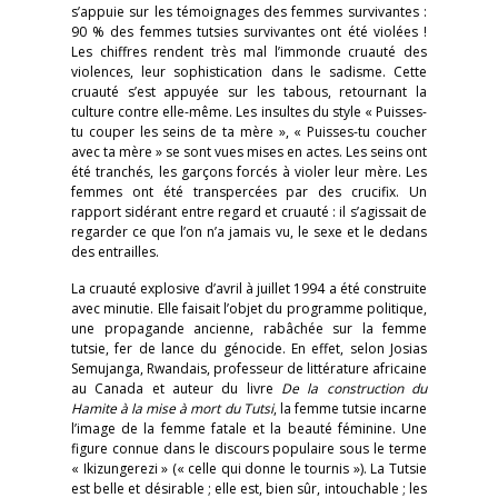
s’appuie sur les témoignages des femmes survivantes :
90 % des femmes tutsies survivantes ont été violées !
Les chiffres rendent très mal l’immonde cruauté des
violences, leur sophistication dans le sadisme. Cette
cruauté s’est appuyée sur les tabous, retournant la
culture contre elle-même. Les insultes du style « Puisses-
tu couper les seins de ta mère », « Puisses-tu coucher
avec ta mère » se sont vues mises en actes. Les seins ont
été tranchés, les garçons forcés à violer leur mère. Les
femmes ont été transpercées par des crucifix. Un
rapport sidérant entre regard et cruauté : il s’agissait de
regarder ce que l’on n’a jamais vu, le sexe et le dedans
des entrailles.
La cruauté explosive d’avril à juillet 1994 a été construite
avec minutie. Elle faisait l’objet du programme politique,
une propagande ancienne, rabâchée sur la femme
tutsie, fer de lance du génocide. En effet, selon Josias
Semujanga, Rwandais, professeur de littérature africaine
au Canada et auteur du livre
De la construction du
Hamite à la mise à mort du Tutsi
, la femme tutsie incarne
l’image de la femme fatale et la beauté féminine. Une
figure connue dans le discours populaire sous le terme
« Ikizungerezi » (« celle qui donne le tournis »). La Tutsie
est belle et désirable ; elle est, bien sûr, intouchable ; les