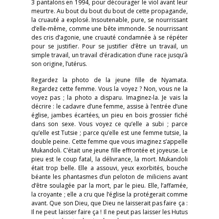
3 pantalons en 1994, pour décourager le viol avant leur
meurtre. Au bout du bout du bout de cette propagande,
la cruauté a explosé. Insoutenable, pure, se nourrissant
d’elle-même, comme une bête immonde. Se nourrissant
des cris d’agonie, une cruauté condamnée à se répéter
pour se justifier. Pour se justifier d’être un travail, un
simple travail, un travail d’éradication d’une race jusqu’à
son origine, l’utérus.
Regardez la photo de la jeune fille de Nyamata.
Regardez cette femme. Vous la voyez ? Non, vous ne la
voyez pas ; la photo a disparu. Imaginez-la. Je vais la
décrire : le cadavre d’une femme, assise à l’entrée d’une
église, jambes écartées, un pieu en bois grossier fiché
dans son sexe. Vous voyez ce qu’elle a subi ; parce
qu’elle est Tutsie ; parce qu’elle est une femme tutsie, la
double peine. Cette femme que vous imaginez s’appelle
Mukandoli. C’était une jeune fille effrontée et joyeuse. Le
pieu est le coup fatal, la délivrance, la mort. Mukandoli
était trop belle. Elle a assouvi, yeux exorbités, bouche
béante les phantasmes d’un peloton de miliciens avant
d’être soulagée par la mort, par le pieu. Elle, l’affamée,
la croyante ; elle a cru que l’église la protégerait comme
avant. Que son Dieu, que Dieu ne laisserait pas faire ça :
Il ne peut laisser faire ça ! Il ne peut pas laisser les Hutus