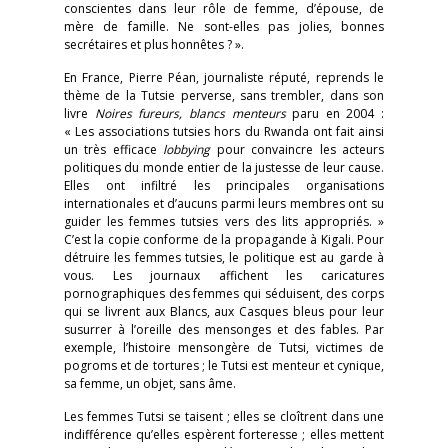
conscientes dans leur rôle de femme, d’épouse, de
mère de famille. Ne sont-elles pas jolies, bonnes
secrétaires et plus honnêtes ? ».
En France, Pierre Péan, journaliste réputé, reprends le
thème de la Tutsie perverse, sans trembler, dans son
livre
Noires fureurs, blancs menteurs
paru en 2004 :
« Les associations tutsies hors du Rwanda ont fait ainsi
un très efficace
lobbying
pour convaincre les acteurs
politiques du monde entier de la justesse de leur cause.
Elles ont infiltré les principales organisations
internationales et d’aucuns parmi leurs membres ont su
guider les femmes tutsies vers des lits appropriés. »
C’est la copie conforme de la propagande à Kigali. Pour
détruire les femmes tutsies, le politique est au garde à
vous. Les journaux affichent les caricatures
pornographiques des femmes qui séduisent, des corps
qui se livrent aux Blancs, aux Casques bleus pour leur
susurrer à l’oreille des mensonges et des fables. Par
exemple, l’histoire mensongère de Tutsi, victimes de
pogroms et de tortures ; le Tutsi est menteur et cynique,
sa femme, un objet, sans âme.
Les femmes Tutsi se taisent ; elles se cloîtrent dans une
indifférence qu’elles espèrent forteresse ; elles mettent