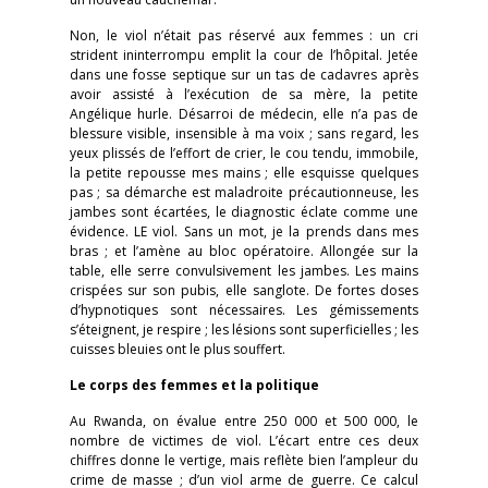
Non, le viol n’était pas réservé aux femmes : un cri
strident ininterrompu emplit la cour de l’hôpital. Jetée
dans une fosse septique sur un tas de cadavres après
avoir assisté à l’exécution de sa mère, la petite
Angélique hurle. Désarroi de médecin, elle n’a pas de
blessure visible, insensible à ma voix ; sans regard, les
yeux plissés de l’effort de crier, le cou tendu, immobile,
la petite repousse mes mains ; elle esquisse quelques
pas ; sa démarche est maladroite précautionneuse, les
jambes sont écartées, le diagnostic éclate comme une
évidence. LE viol. Sans un mot, je la prends dans mes
bras ; et l’amène au bloc opératoire. Allongée sur la
table, elle serre convulsivement les jambes. Les mains
crispées sur son pubis, elle sanglote. De fortes doses
d’hypnotiques sont nécessaires. Les gémissements
s’éteignent, je respire ; les lésions sont superficielles ; les
cuisses bleuies ont le plus souffert.
Le corps des femmes et la politique
Au Rwanda, on évalue entre 250 000 et 500 000, le
nombre de victimes de viol. L’écart entre ces deux
chiffres donne le vertige, mais reflète bien l’ampleur du
crime de masse ; d’un viol arme de guerre. Ce calcul