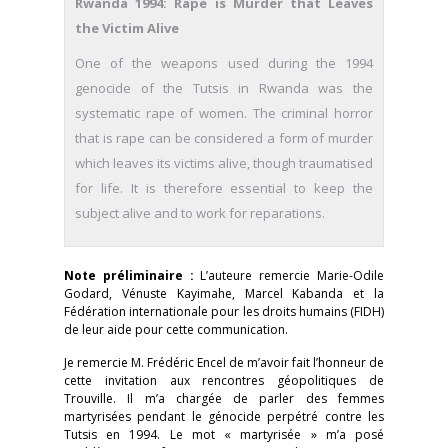
Rwanda 1994: Rape is Murder that Leaves
the Victim Alive
One of the weapons used during the 1994
genocide of the Tutsis in Rwanda was the
systematic rape of women. The criminal horror
that is rape can be considered a form of murder
which leaves its victims alive, though traumatised
for life. It is therefore essential to keep the
subject alive and to work for reparations.
Note préliminaire :
L’auteure remercie Marie-Odile
Godard, Vénuste Kayimahe, Marcel Kabanda et la
Fédération internationale pour les droits humains (FIDH)
de leur aide pour cette communication.
Je remercie M. Frédéric Encel de m’avoir fait l’honneur de
cette invitation aux rencontres géopolitiques de
Trouville. Il m’a chargée de parler des femmes
martyrisées pendant le génocide perpétré contre les
Tutsis en 1994. Le mot « martyrisée » m’a posé