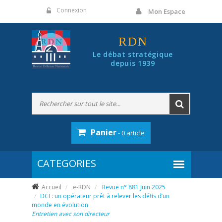
Panneau de gestion des cookies
Connexion
Mon Espace
RDN
Le débat stratégique
depuis 1939
Panier
- 0 article
Accueil
e-RDN
Revue n° 881 Juin 2025
DCI : un opérateur prêt à relever les défis d’un
monde en évolution
Entretien avec son directeur