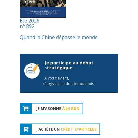
Été 2026
n° 892
Quand la Chine dépasse le monde
Je participe au débat
stratégique
À vos claviers,
réagissez au dossier du mois
JE M'ABONNE
À LA RDN
J'ACHÈTE UN
CRÉDIT D'ARTICLES