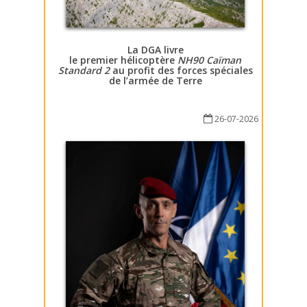
La DGA livre
le premier hélicoptère
NH90 Caïman
Standard 2
au profit des forces spéciales
de l’armée de Terre
26-07-2026