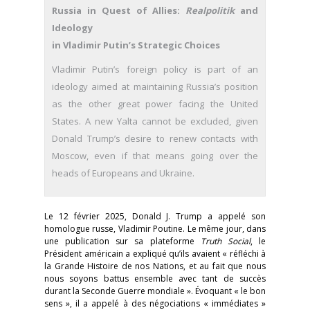
Russia in Quest of Allies:
Realpolitik
and
Ideology
in Vladimir Putin’s Strategic Choices
Vladimir Putin’s foreign policy is part of an
ideology aimed at maintaining Russia’s position
as the other great power facing the United
States. A new Yalta cannot be excluded, given
Donald Trump’s desire to renew contacts with
Moscow, even if that means going over the
heads of Europeans and Ukraine.
Le 12 février 2025, Donald J. Trump a appelé son
homologue russe, Vladimir Poutine. Le même jour, dans
une publication sur sa plateforme
Truth Social
, le
Président américain a expliqué qu’ils avaient « réfléchi à
la Grande Histoire de nos Nations, et au fait que nous
nous soyons battus ensemble avec tant de succès
durant la Seconde Guerre mondiale ». Évoquant « le bon
sens », il a appelé à des négociations « immédiates »