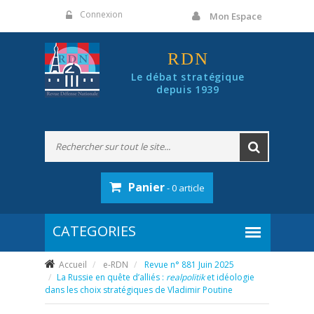
Panneau de gestion des cookies
Connexion
Mon Espace
RDN
Le débat stratégique
depuis 1939
Panier
- 0 article
Accueil
e-RDN
Revue n° 881 Juin 2025
La Russie en quête d’alliés :
realpolitik
et idéologie
dans les choix stratégiques de Vladimir Poutine