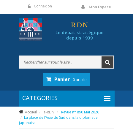
Panneau de gestion des cookies
Connexion
Mon Espace
RDN
Le débat stratégique
depuis 1939
Panier
- 0 article
Accueil
e-RDN
Revue n° 890 Mai 2026
La place de l’Asie du Sud dans la diplomatie
japonaise