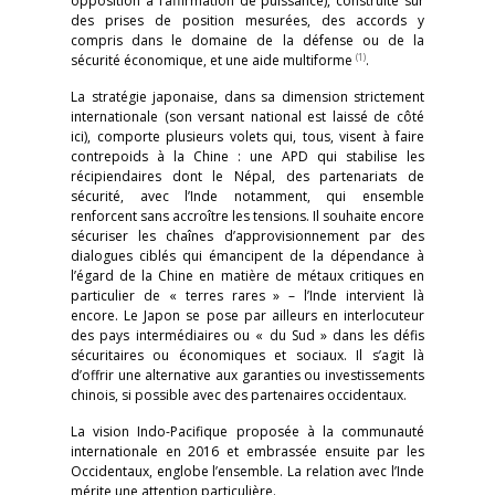
opposition à l’affirmation de puissance), construite sur
des prises de position mesurées, des accords y
compris dans le domaine de la défense ou de la
(1)
sécurité économique, et une aide multiforme
.
La stratégie japonaise, dans sa dimension strictement
internationale (son versant national est laissé de côté
ici), comporte plusieurs volets qui, tous, visent à faire
contrepoids à la Chine : une APD qui stabilise les
récipiendaires dont le Népal, des partenariats de
sécurité, avec l’Inde notamment, qui ensemble
renforcent sans accroître les tensions. Il souhaite encore
sécuriser les chaînes d’approvisionnement par des
dialogues ciblés qui émancipent de la dépendance à
l’égard de la Chine en matière de métaux critiques en
particulier de « terres rares » – l’Inde intervient là
encore. Le Japon se pose par ailleurs en interlocuteur
des pays intermédiaires ou « du Sud » dans les défis
sécuritaires ou économiques et sociaux. Il s’agit là
d’offrir une alternative aux garanties ou investissements
chinois, si possible avec des partenaires occidentaux.
La vision Indo-Pacifique proposée à la communauté
internationale en 2016 et embrassée ensuite par les
Occidentaux, englobe l’ensemble. La relation avec l’Inde
mérite une attention particulière.