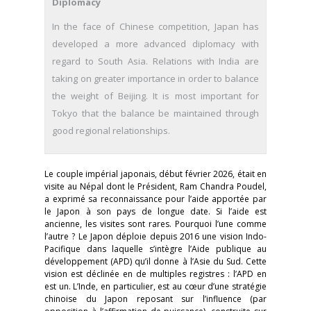
Diplomacy
In the face of Chinese competition, Japan has
developed a more advanced diplomacy with
regard to South Asia. Relations with India are
taking on greater importance in order to balance
the weight of Beijing. It is most important for
Tokyo that the balance be maintained through
good regional relationships.
Le couple impérial japonais, début février 2026, était en
visite au Népal dont le Président, Ram Chandra Poudel,
a exprimé sa reconnaissance pour l’aide apportée par
le Japon à son pays de longue date. Si l’aide est
ancienne, les visites sont rares. Pourquoi l’une comme
l’autre ? Le Japon déploie depuis 2016 une vision Indo-
Pacifique dans laquelle s’intègre l’Aide publique au
développement (APD) qu’il donne à l’Asie du Sud. Cette
vision est déclinée en de multiples registres : l’APD en
est un. L’Inde, en particulier, est au cœur d’une stratégie
chinoise du Japon reposant sur l’influence (par