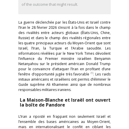
of the outcome that might result.
La guerre déclenchée par les États-Unis et Israël contre
l’Iran le 28 février 2026 s’inscrit à la fois dans le champ
des rivalités entre acteurs globaux (États-Unis, Chine,
Russie) et dans le champ des rivalités régionales entre
les quatre principaux acteurs du Moyen-Orient que sont
Israël, l’Iran, la Turquie et l’Arabie saoudite. Les
informations révélées par le New York Times dévoilent
l’influence du Premier ministre israélien Benyamin
Netanyahou sur le président américain Donald Trump
pour le convaincre d’attaquer l’Iran en profitant d’une
(1)
fenêtre d’opportunité jugée très favorable
. Les raids
initiaux américains et israéliens ont permis d’éliminer le
Guide suprême Ali Khamenei ainsi que de nombreux
responsables militaires iraniens.
La Maison-Blanche et Israël ont ouvert
la boîte de Pandore
L’Iran a riposté en frappant non seulement Israël et
l’ensemble des bases américaines au Moyen-Orient,
mais en internationalisant le conflit en ciblant les