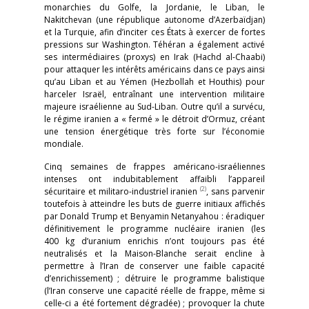
monarchies du Golfe, la Jordanie, le Liban, le
Nakitchevan (une république autonome d’Azerbaïdjan)
et la Turquie, afin d’inciter ces États à exercer de fortes
pressions sur Washington. Téhéran a également activé
ses intermédiaires (proxys) en Irak (Hachd al-Chaabi)
pour attaquer les intérêts américains dans ce pays ainsi
qu’au Liban et au Yémen (Hezbollah et Houthis) pour
harceler Israël, entraînant une intervention militaire
majeure israélienne au Sud-Liban. Outre qu’il a survécu,
le régime iranien a « fermé » le détroit d’Ormuz, créant
une tension énergétique très forte sur l’économie
mondiale.
Cinq semaines de frappes américano-israéliennes
intenses ont indubitablement affaibli l’appareil
(2)
sécuritaire et militaro-industriel iranien
, sans parvenir
toutefois à atteindre les buts de guerre initiaux affichés
par Donald Trump et Benyamin Netanyahou : éradiquer
définitivement le programme nucléaire iranien (les
400 kg d’uranium enrichis n’ont toujours pas été
neutralisés et la Maison-Blanche serait encline à
permettre à l’Iran de conserver une faible capacité
d’enrichissement) ; détruire le programme balistique
(l’Iran conserve une capacité réelle de frappe, même si
celle-ci a été fortement dégradée) ; provoquer la chute