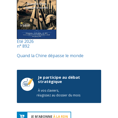
Été 2026
n° 892
Quand la Chine dépasse le monde
Je participe au débat
stratégique
À vos claviers,
réagissez au dossier du mois
JE M'ABONNE
À LA RDN