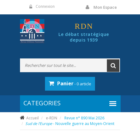
Panneau de gestion des cookies
Connexion
Mon Espace
RDN
Le débat stratégique
depuis 1939
Panier
- 0 article
Accueil
e-RDN
Revue n° 890 Mai 2026
Sud de l’Europe
- Nouvelle guerre au Moyen-Orient