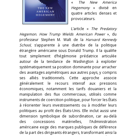
«
The New America
Hegemony
»
divisé en
quatre articles denses et
provocateurs.
L’article «
The Predatory
Hegemon. How Trump Wields American Power
», du
professeur Stephen M. Walt de la
Harvard Kennedy
School
, s’apparente à une diatribe de la politique
étrangère américaine sous Donald Trump. Il la qualifie
tout simplement d’hégémonie prédatrice articulée
autour de la tendance de Washington à exploiter
systématiquement sa position dominante pour arracher
des avantages asymétriques aux autres pays, y compris
ses alliés traditionnels. Cette approche associe
généralement le recours intensif aux pressions
économiques, notamment les tarifs douaniers et la
manipulation des flux commerciaux, utilisés comme
instruments de coercition politique, pour forcer les États
à réorienter leurs investissements ou à modifier leurs
politiques au profit des États-Unis. Elle inclut aussi une
dimension symbolique de subordination, car au-delà
des concessions matérielles, l’Administration
américaine exige des marques publiques de déférence
de la part des dirigeants étrangers, transformant ainsi la