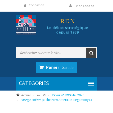
Panneau de gestion des cookies
Connexion
Mon Espace
RDN
Le débat stratégique
depuis 1939
Panier
- 0 article
Accueil
e-RDN
Revue n° 890 Mai 2026
Foreign Affairs
(« The New American Hegemony »)