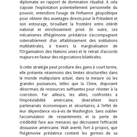
diplomatie en rapport de domination ritualisé. À cela
s’ajoute l’exploitation potentiellement personnelle du
pouvoir, entendons l’usage de l’influence géopolitique
pour obtenir des avantages directs pour le Président et
son entourage, brouillant la frontière entre intérêt
national et enrichissement privé. En outre, ces
mécanismes d’hégémonie prédatrice s’accompagnent
ostensiblement d’un affaiblissement des institutions
multilatérales, à travers la marginalisation de
l’Organisation des Nations unies et le retrait d’accords
majeurs en faveur des négociations bilatérales.
Si cette stratégie peut produire des gains à court terme,
elle présente néanmoins des limites structurelles dans
le monde multipolaire actuel, dans la mesure où les
grandes puissances, telles que la Chine, disposent
désormais de ressources suffisantes pour résister à la
coercition. Par ailleurs, les alliés, confrontés à
l’imprévisibilité américaine, diversifient leurs
partenariats économiques et sécuritaires, à l’effet de
leur dépendance vis-à-vis de Washington. Sans oublier
l’accumulation de ressentiments et la perte de
crédibilité face aux menaces qui décrussent l’efficacité
dissuasive américaine. Walt avertit, fort à propos, que
l’hégémonie prédatrice contient les germes de sa