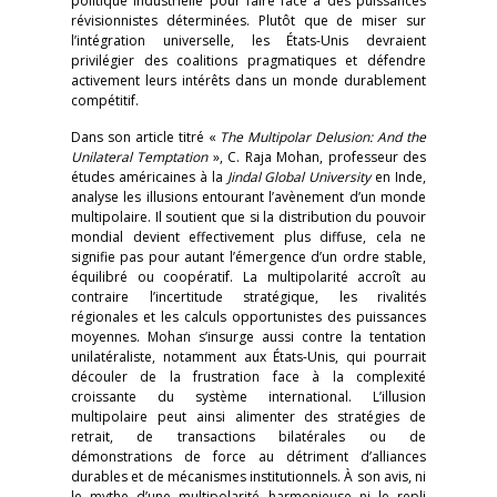
politique industrielle pour faire face à des puissances
révisionnistes déterminées. Plutôt que de miser sur
l’intégration universelle, les États-Unis devraient
privilégier des coalitions pragmatiques et défendre
activement leurs intérêts dans un monde durablement
compétitif.
Dans son article titré «
The Multipolar Delusion: And the
Unilateral Temptation
», C. Raja Mohan, professeur des
études américaines à la
Jindal Global University
en Inde,
analyse les illusions entourant l’avènement d’un monde
multipolaire. Il soutient que si la distribution du pouvoir
mondial devient effectivement plus diffuse, cela ne
signifie pas pour autant l’émergence d’un ordre stable,
équilibré ou coopératif. La multipolarité accroît au
contraire l’incertitude stratégique, les rivalités
régionales et les calculs opportunistes des puissances
moyennes. Mohan s’insurge aussi contre la tentation
unilatéraliste, notamment aux États-Unis, qui pourrait
découler de la frustration face à la complexité
croissante du système international. L’illusion
multipolaire peut ainsi alimenter des stratégies de
retrait, de transactions bilatérales ou de
démonstrations de force au détriment d’alliances
durables et de mécanismes institutionnels. À son avis, ni
le mythe d’une multipolarité harmonieuse ni le repli