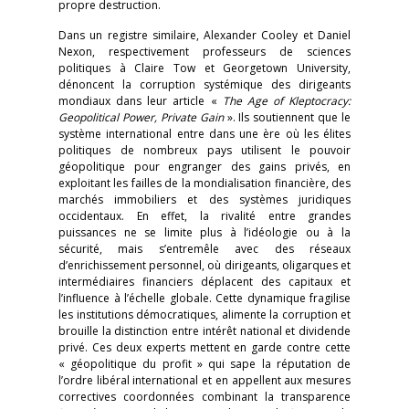
propre destruction.
Dans un registre similaire, Alexander Cooley et Daniel
Nexon, respectivement professeurs de sciences
politiques à Claire Tow et Georgetown University,
dénoncent la corruption systémique des dirigeants
mondiaux dans leur article «
The Age of Kleptocracy:
Geopolitical Power, Private Gain
». Ils soutiennent que le
système international entre dans une ère où les élites
politiques de nombreux pays utilisent le pouvoir
géopolitique pour engranger des gains privés, en
exploitant les failles de la mondialisation financière, des
marchés immobiliers et des systèmes juridiques
occidentaux. En effet, la rivalité entre grandes
puissances ne se limite plus à l’idéologie ou à la
sécurité, mais s’entremêle avec des réseaux
d’enrichissement personnel, où dirigeants, oligarques et
intermédiaires financiers déplacent des capitaux et
l’influence à l’échelle globale. Cette dynamique fragilise
les institutions démocratiques, alimente la corruption et
brouille la distinction entre intérêt national et dividende
privé. Ces deux experts mettent en garde contre cette
« géopolitique du profit » qui sape la réputation de
l’ordre libéral international et en appellent aux mesures
correctives coordonnées combinant la transparence