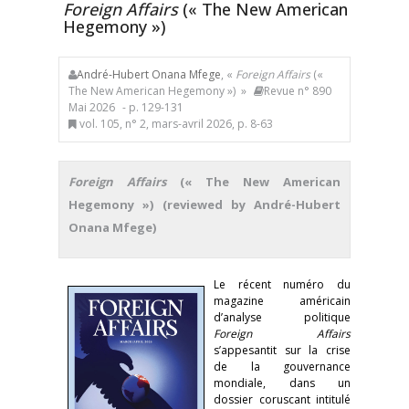
Foreign Affairs
(« The New American
Hegemony »)
André-Hubert Onana Mfege
, «
Foreign Affairs
(«
The New American Hegemony ») »
Revue n° 890
Mai 2026
- p. 129-131
vol. 105, n° 2, mars-avril 2026, p. 8-63
Foreign Affairs
(« The New American
Hegemony ») (reviewed by André-Hubert
Onana Mfege)
Le récent numéro du
magazine américain
d’analyse politique
Foreign Affairs
s’appesantit sur la crise
de la gouvernance
mondiale, dans un
dossier coruscant intitulé