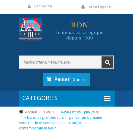
Panneau de gestion des cookies
Connexion
Mon Espace
RDN
Le débat stratégique
depuis 1939
Panier
- 0 article
Accueil
e-RDN
Revue n° 891 Juin 2026
« Dans les profondeurs » : penser un domaine
sous-marin devenu un enjeu stratégique
contemporain majeur