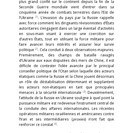
plus grand conflit sur le continent depuis la fin de la
Seconde Guerre mondiale vient d’entrer dans sa
cinquième année de combats terrestres dans l’Est de
(1)
l’Ukraine
. L’invasion du pays par la Russie rappelle
avec force comment les dirigeants révisionnistes d’États
autoritaires s’engagent dans un large éventail d’activités
en sous-main visant à exercer une coercition sur
d’autres États, tout en utilisant la force militaire pour
faire avancer leurs intérêts et assurer leur survie
(2)
politique
. Cela conduit à deux observations majeures.
Premièrement, des champs de bataille ravagés
d’Ukraine aux eaux disputées des mers de Chine, il est
difficile de contester l’idée avancée par le principal
conseiller politique de l’Otan selon laquelle des acteurs
étatiques comme la Russie et la Chine jouent désormais
un rôle de déstabilisation déterminant et supplantent
les acteurs non-étatiques en tant que principales
(3)
menaces à la sécurité internationale
. Deuxièmement,
l’attitude de la Russie en Ukraine souligne à quel point la
puissance militaire est redevenue l’instrument central de
la conduite des affaires internationales. Les récentes
opérations militaires israéliennes et américaines contre
l’Iran et ses intermédiaires (
proxies
) n’ont fait que
(4)
renforcer ce constat
.