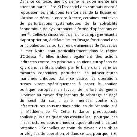
Dans ce contexte, une troisième réflexion mérite une
attention particulière. Si l’essentiel des combats visant à
repousser les ambitions territoriales de la Russie en
Ukraine se déroule encore à terre, certaines tentatives
de perturbations systématiques de la solvabilité
économique de Kyiv prennent la forme d’opérations en
(5)
mer
. Celles-ci s’inscrivent dans une campagne visant à
s’approprier ou, à défaut, limiter l’usage fonctionnel des
principales zones portuaires ukrainiennes de l’ouest de
la mer Noire, tout particulièrement dans la région
(6)
d’Odessa
. Elles incluent également des actions
indirectes contre les principaux soutiens européens de
Kyiv dans les États baltes par le biais d’une série de
mesures coercitives perturbant les infrastructures
maritimes critiques. Dans ce cadre, les opérations
russes visent spécifiquement à saper le soutien
politique européen en faveur de l’effort de guerre
ukrainien au moyen d’opérations de sabotage en deçà
du seuil du conflit armé, menées contre des
infrastructures sous-marines critiques de l’Atlantique à
(7)
la Méditerranée
. Cette tendance préoccupante
soulève plusieurs questions essentielles : pourquoi ces
infrastructures sous-marines critiques attirent-elles tant
l’attention ? Sont-elles en train de devenir des cibles
privilégiées de coercition, et dans ce cas, pourquoi ? Et,